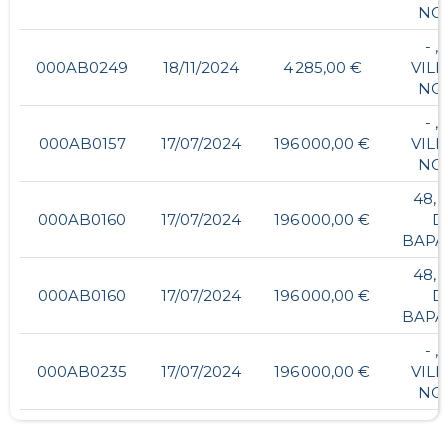
NO
- ,
000AB0249
18/11/2024
4 285,00 €
VILL
NO
- ,
000AB0157
17/07/2024
196 000,00 €
VILL
NO
48, 
000AB0160
17/07/2024
196 000,00 €
D
BAP
48, 
000AB0160
17/07/2024
196 000,00 €
D
BAP
- ,
000AB0235
17/07/2024
196 000,00 €
VILL
NO