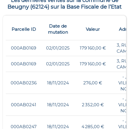
Les dernières ventes sur la commune de
Beugny
(
62124
) sur la Base Fiscale de l‘Etat
Date de
Parcelle ID
Valeur
Adre
mutation
3, RU
000AB0169
02/01/2025
179 160,00 €
CAM
3, RU
000AB0169
02/01/2025
179 160,00 €
CAM
- ,
000AB0236
18/11/2024
276,00 €
VILL
NO
- ,
000AB0241
18/11/2024
2 352,00 €
VILL
NO
- ,
000AB0247
18/11/2024
4 285,00 €
VILL