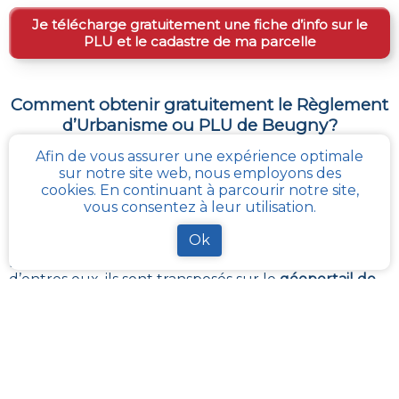
Je télécharge gratuitement une fiche d’info sur le
PLU et le cadastre de ma parcelle
Comment obtenir gratuitement le Règlement
d’Urbanisme ou PLU de
Beugny
?
Afin de vous assurer une expérience optimale
Le
PLU est disponible gratuitement
dans la mairie de
sur notre site web, nous employons des
votre commune, ou auprès des services de
cookies. En continuant à parcourir notre site,
l’urbanisme de la communauté de communes
vous consentez à leur utilisation.
référentes.
Il revient à ces administrations de maintenir à jour les
Ok
différents documents du PLUI ou du PLUI que sont :
les plans et les règlements et annexes. Pour certains
d’entres eux, ils sont transposés sur le
géoportail de
l’urbanisme
La solution la plus simple reste
cadastre-plu.fr
ou
mon-cadastre.fr
. Grâce à ces plateformes 100%
gratuites, téléchargez en quelques clics votre fiche
PLU reprenant les informations de la parcelle qui
vous intéresse
.