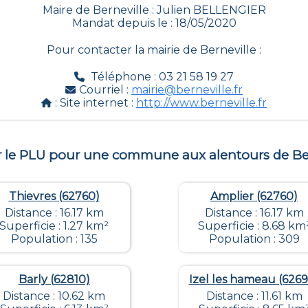
Maire de Berneville : Julien BELLENGIER
Mandat depuis le : 18/05/2020
Pour contacter la mairie de
Berneville
:
Téléphone : 03 21 58 19 27
Courriel :
mairie@berneville.fr
: Site internet :
http://www.berneville.fr
r le PLU pour une commune aux alentours de
Be
Thievres (62760)
Amplier (62760)
Distance : 16.17 km
Distance : 16.17 km
Superficie : 1.27 km²
Superficie : 8.68 km
Population : 135
Population : 309
Barly (62810)
Izel les hameau (6269
Distance : 10.62 km
Distance : 11.61 km