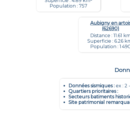
Superficie : 4.89 km²
Population : 757
Aubigny en artoi
(62690)
Distance : 11.61 k
Superficie : 6.26 k
Population : 1 49
Donné
Données sismiques
:
ex : 2 -
Quartiers prioritaires
:
Secteurs batiments histor
Site patrimonial remarqua