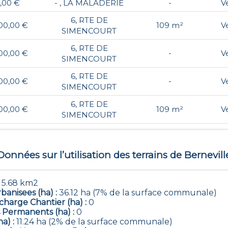
,00 €
- , LA MALADERIE
-
V
6, RTE DE
00,00 €
109 m²
V
SIMENCOURT
6, RTE DE
00,00 €
-
V
SIMENCOURT
6, RTE DE
00,00 €
-
V
SIMENCOURT
6, RTE DE
00,00 €
109 m²
V
SIMENCOURT
Données sur l’utilisation des terrains de
Bernevill
:
5.68 km2
banisees (ha) :
36.12 ha (7% de la surface communale)
harge Chantier (ha) :
0
 Permanents (ha) :
0
ha) :
11.24 ha (2% de la surface communale)