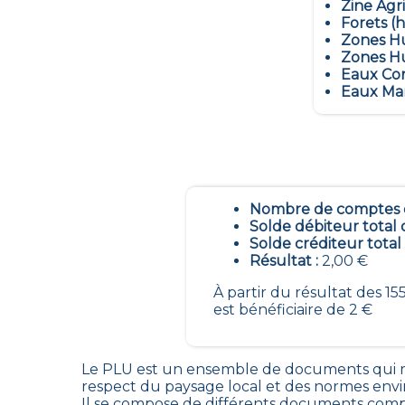
Zine Agr
Forets (h
Zones Hu
Zones Hu
Eaux Con
Eaux Mar
Nombre de comptes é
Solde débiteur total 
Solde créditeur total
Résultat :
2,00 €
À partir du résultat des 
est bénéficiaire de 2 €
Le PLU est un
ensemble de documents qui ré
respect du paysage local et des normes env
Il se compose de différents documents comp