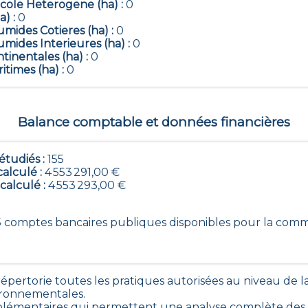
icole Heterogene (ha) :
0
a) :
0
mides Cotieres (ha) :
0
mides Interieures (ha) :
0
tinentales (ha) :
0
itimes (ha) :
0
Balance comptable et données financières
tudiés :
155
calculé :
4 553 291,00 €
 calculé :
4 553 293,00 €
155 comptes bancaires publiques disponibles pour la co
pertorie toutes les pratiques autorisées au niveau de
ironnementales.
lémentaires qui permettent une analyse complète des di