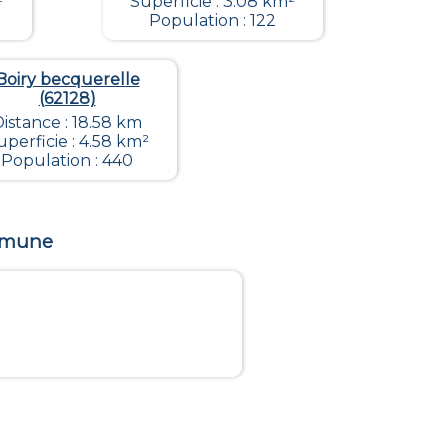
²
Superficie : 3.08 km²
Population : 122
Boiry becquerelle
(62128)
istance : 18.58 km
uperficie : 4.58 km²
Population : 440
ommune