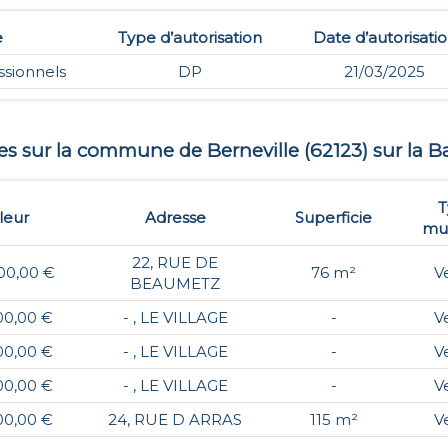
e
Type d’autorisation
Date d’autorisati
ssionnels
DP
21/03/2025
tes sur la commune de
Berneville
(
62123
) sur la B
T
leur
Adresse
Superficie
mut
22, RUE DE
00,00 €
76 m²
V
BEAUMETZ
00,00 €
- , LE VILLAGE
-
V
00,00 €
- , LE VILLAGE
-
V
00,00 €
- , LE VILLAGE
-
V
00,00 €
24, RUE D ARRAS
115 m²
V