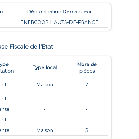
on
Dénomination Demandeur
ENERCOOP HAUTS-DE-FRANCE
ase Fiscale de l‘Etat
ype
Nbre de
Type local
ation
pièces
ente
Maison
2
ente
-
-
ente
-
-
ente
-
-
ente
Maison
3