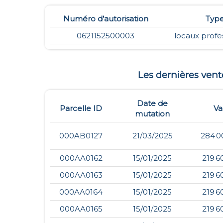
Numéro d’autorisation
Typ
0621152500003
locaux profe
Les dernières ven
Date de
Parcelle ID
Va
mutation
000AB0127
21/03/2025
284 0
000AA0162
15/01/2025
219 6
000AA0163
15/01/2025
219 6
000AA0164
15/01/2025
219 6
000AA0165
15/01/2025
219 6