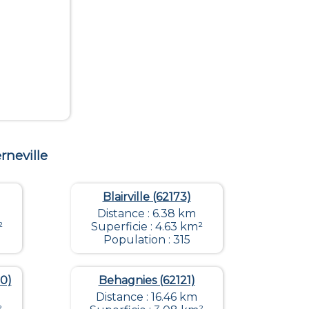
rneville
Blairville (62173)
Distance : 6.38 km
²
Superficie : 4.63 km²
Population : 315
0)
Behagnies (62121)
Distance : 16.46 km