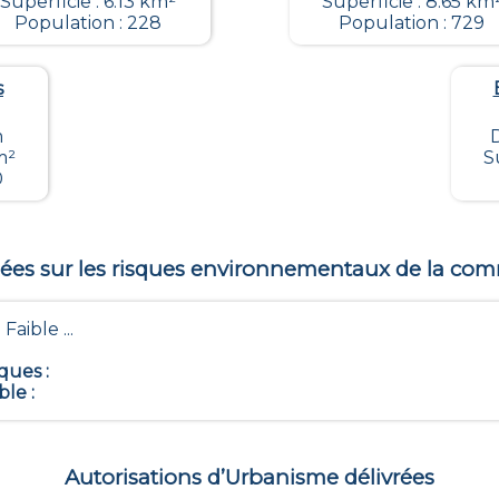
Superficie : 6.13 km²
Superficie : 8.65 km
Population : 228
Population : 729
s
m
D
m²
S
0
es sur les risques environnementaux de la c
 Faible ...
iques
:
ble
:
Autorisations d’Urbanisme délivrées