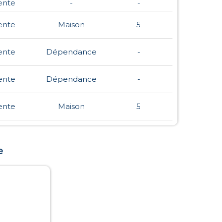
ente
-
-
ente
Maison
5
ente
Dépendance
-
ente
Dépendance
-
ente
Maison
5
e