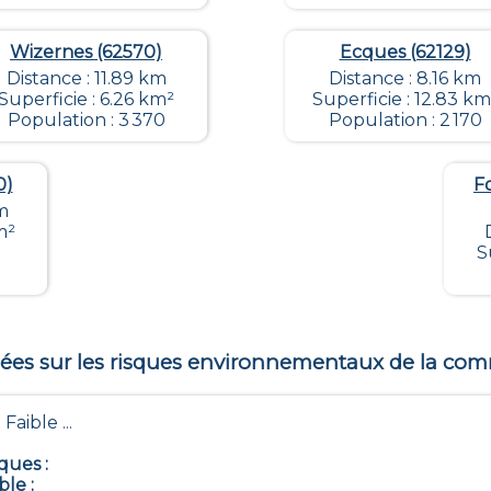
Wizernes (62570)
Ecques (62129)
Distance : 11.89 km
Distance : 8.16 km
Superficie : 6.26 km²
Superficie : 12.83 km
Population : 3 370
Population : 2 170
0)
F
m
m²
S
es sur les risques environnementaux de la c
 Faible ...
iques
:
ble
: