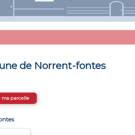
mune de
Norrent-fontes
e ma parcelle
ontes