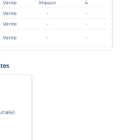
Vente
Maison
4
Vente
-
-
Vente
-
-
Vente
-
-
tes
unale)