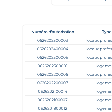
Numéro d’autorisation
Type
0626202500003
locaux profes
0626202400004
locaux profes
0626202300005
locaux profes
0626202300001
logeme
0626202200006
locaux profes
0626202200007
logeme
0626202100014
logeme
0626202100007
logeme
0626201800012
logeme