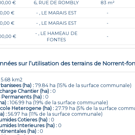
00,00 €
6, RUE DE ROMBLY
83 m²
00,00 €
- , LE MARAIS EST
-
00,00 €
- , LE MARAIS EST
-
- , LE HAMEAU DE
00,00 €
-
FONTES
nées sur l’utilisation des terrains de
Norrent-fon
:
5.68 km2
banisees (ha) :
79.84 ha (15% de la surface communale)
harge Chantier (ha) :
0
 Permanents (ha) :
0
ha) :
106.99 ha (19% de la surface communale)
icole Heterogene (ha) :
27.79 ha (5% de la surface comm
a) :
56.97 ha (11% de la surface communale)
mides Cotieres (ha) :
0
mides Interieures (ha) :
0
tinentales (ha) :
0