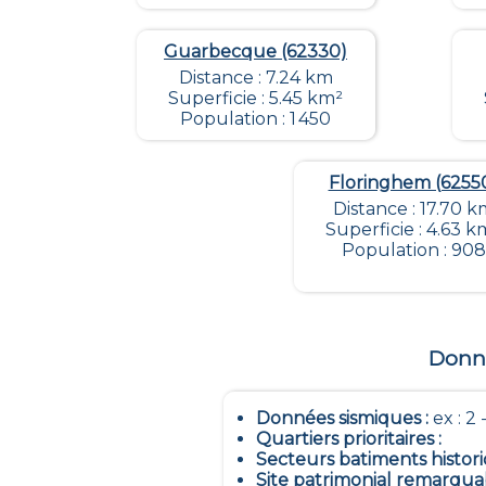
Guarbecque (62330)
Distance : 7.24 km
Superficie : 5.45 km²
Population : 1 450
Floringhem (6255
Distance : 17.70 k
Superficie : 4.63 k
Population : 908
Donné
Données sismiques
:
ex : 2 -
Quartiers prioritaires
:
Secteurs batiments histor
Site patrimonial remarqua