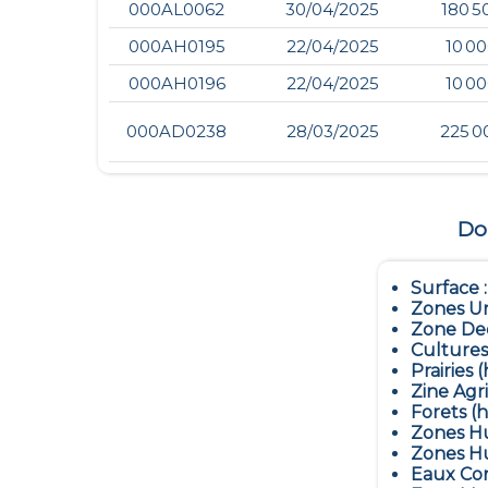
000AL0062
30/04/2025
180 5
000AH0195
22/04/2025
10 0
000AH0196
22/04/2025
10 0
000AD0238
28/03/2025
225 0
Don
Surface 
Zones Ur
Zone Dec
Cultures
Prairies (
Zine Agr
Forets (h
Zones Hu
Zones Hu
Eaux Con