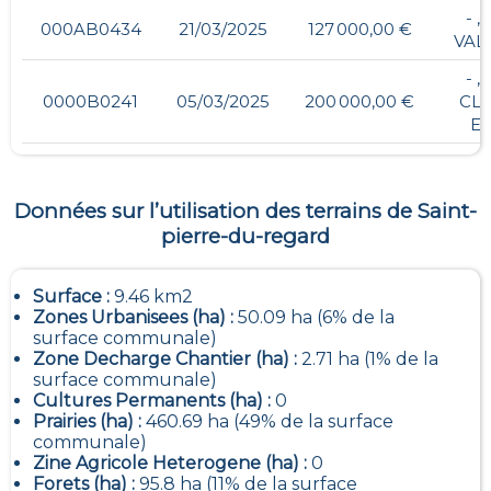
- ,
000AB0434
21/03/2025
127 000,00 €
VAL
- ,
0000B0241
05/03/2025
200 000,00 €
CLO
ES
Données sur l’utilisation des terrains de
Saint-
pierre-du-regard
Surface :
9.46 km2
Zones Urbanisees (ha) :
50.09 ha (6% de la
surface communale)
Zone Decharge Chantier (ha) :
2.71 ha (1% de la
surface communale)
Cultures Permanents (ha) :
0
Prairies (ha) :
460.69 ha (49% de la surface
communale)
Zine Agricole Heterogene (ha) :
0
Forets (ha) :
95.8 ha (11% de la surface