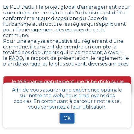
Le PLU traduit le
projet global d'aménagement pour
une commune. Le plan local d'urbanisme est défini
conformément aux dispositions du Code de
l'urbanisme et structure les règles qui s’appliquent
pour l’aménagement des espaces de cette
commune
.
Pour une analyse exhaustive du règlement d’une
commune, il convient de prendre en compte la
totalité des documents qui le composent, à savoir :
le
PADD
, le rapport de présentation, le règlement, le
plan de zonage, et le plus souvent, diverses annexes.
Je télécharge gratuitement une fiche d’info sur le
PLU et le cadastre de ma parcelle
Afin de vous assurer une expérience optimale
sur notre site web, nous employons des
cookies. En continuant à parcourir notre site,
vous consentez à leur utilisation.
Comment obtenir gratuitement le Règlement
d’Urbanisme ou PLU de
Saint-pierre-du-
Ok
regard
?