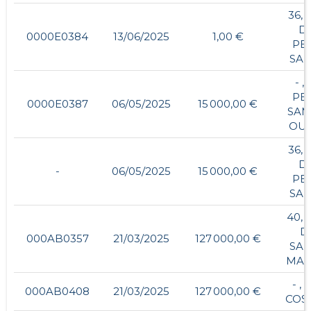
36, 
D
0000E0384
13/06/2025
1,00 €
PET
SA
- ,
PET
0000E0387
06/05/2025
15 000,00 €
SAM
OU
36, 
D
-
06/05/2025
15 000,00 €
PET
SA
40, 
D
000AB0357
21/03/2025
127 000,00 €
SAI
MA
- , 
000AB0408
21/03/2025
127 000,00 €
COST