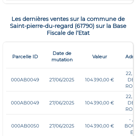
Les dernières ventes sur la commune de
Saint-pierre-du-regard
(
61790
) sur la Base
Fiscale de l‘Etat
Date de
Parcelle ID
Valeur
Adre
mutation
22, 
000AB0049
27/06/2025
104 390,00 €
DE 
RO
22, 
000AB0049
27/06/2025
104 390,00 €
DE 
RO
- ,
000AB0050
27/06/2025
104 390,00 €
BOU
ES