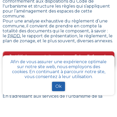
conformément aux dispositions du Code de
l'urbanisme et structure les règles qui s’appliquent
pour l’aménagement des espaces de cette
commune
.
Pour une analyse exhaustive du règlement d’une
commune, il convient de prendre en compte la
totalité des documents qui le composent, à savoir :
le
PADD
, le rapport de présentation, le règlement, le
plan de zonage, et le plus souvent, diverses annexes.
Je télécharge gratuitement une fiche d’info sur le
PLU et le cadastre de ma parcelle
Afin de vous assurer une expérience optimale
sur notre site web, nous employons des
cookies. En continuant à parcourir notre site,
vous consentez à leur utilisation.
Comment obtenir gratuitement le Règlement
d’Urbanisme ou PLU de
Mortree
?
Ok
En s’adressant aux services de l’urbanisme de sa
communauté de communes, ou directement de sa
commune, il est possible
d’obtenir gratuitement les
différents documents du PLU
.
Chaque administration locale a pour responsabilité