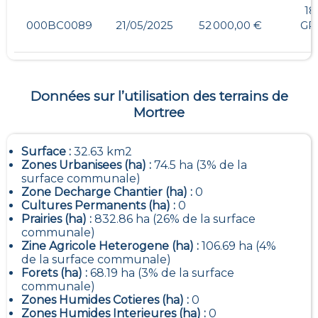
18
000BC0089
21/05/2025
52 000,00 €
GR
Données sur l’utilisation des terrains de
Mortree
Surface :
32.63 km2
Zones Urbanisees (ha) :
74.5 ha (3% de la
surface communale)
Zone Decharge Chantier (ha) :
0
Cultures Permanents (ha) :
0
Prairies (ha) :
832.86 ha (26% de la surface
communale)
Zine Agricole Heterogene (ha) :
106.69 ha (4%
de la surface communale)
Forets (ha) :
68.19 ha (3% de la surface
communale)
Zones Humides Cotieres (ha) :
0
Zones Humides Interieures (ha) :
0