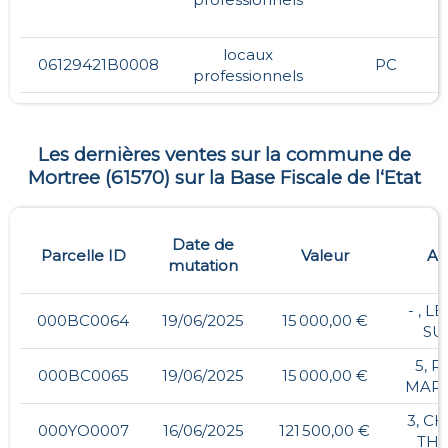
locaux
06129421B0008
PC
professionnels
Les dernières ventes sur la commune de
Mortree
(
61570
) sur la Base Fiscale de l‘Etat
Date de
Parcelle ID
Valeur
Ad
mutation
- , 
000BC0064
19/06/2025
15 000,00 €
SU
5, 
000BC0065
19/06/2025
15 000,00 €
MAR
3, C
000YO0007
16/06/2025
121 500,00 €
TH