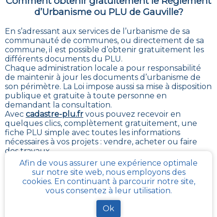
Comment obtenir gratuitement le Règlement
d’Urbanisme ou PLU de
Gauville
?
En s’adressant aux services de l’urbanisme de sa
communauté de communes, ou directement de sa
commune, il est possible
d’obtenir gratuitement les
différents documents du PLU
.
Chaque administration locale a pour responsabilité
de maintenir à jour les documents d’urbanisme de
son périmètre. La Loi impose aussi sa mise à disposition
publique et gratuite à toute personne en
demandant la consultation.
Avec
cadastre-plu.fr
vous pouvez recevoir en
quelques clics, complètement gratuitement, une
fiche PLU simple avec toutes les informations
nécessaires à vos projets : vendre, acheter ou faire
des travaux
.
Afin de vous assurer une expérience optimale
La plateforme
Urbanease
propose un accès interactif
sur notre site web, nous employons des
simplifié à tous les règlements d’urbanisme en
cookies. En continuant à parcourir notre site,
France mais réservé uniquement aux professionnels
vous consentez à leur utilisation.
du secteur immobilier
Ok
Ce que contient la fiche synthétique PLU, pour la