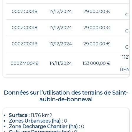
-
000ZC0018
17/12/2024
29 000,00 €
CH
-
000ZC0018
17/12/2024
29 000,00 €
CH
-
000ZC0018
17/12/2024
29 000,00 €
CH
1121
000ZM0048
14/11/2024
153 000,00 €
REN
Données sur l’utilisation des terrains de
Saint-
aubin-de-bonneval
Surface :
11.76 km2
Zones Urbanisees (ha) :
0
Zone Decharge Chantier (ha) :
0