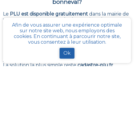
bonneval
?
Le
PLU est disponible gratuitement
dans la mairie de
votre commune, ou auprès des services de
Afin de vous assurer une expérience optimale
l’urbanisme de la communauté de communes
sur notre site web, nous employons des
référentes.
cookies. En continuant à parcourir notre site,
Il revient à ces administrations de maintenir à jour les
vous consentez à leur utilisation.
différents documents du PLUI ou du PLUI que sont :
les plans et les règlements et annexes. Pour certains
Ok
d’entres eux, ils sont transposés sur le
géoportail de
l’urbanisme
La solution la plus simple reste
cadastre-plu.fr
ou
mon-cadastre.fr
. Grâce à ces plateformes 100%
gratuites, téléchargez en quelques clics votre fiche
PLU reprenant les informations de la parcelle qui
vous intéresse
.
La plateforme
Urbanease
propose un accès interactif
simplifié à tous les règlements d’urbanisme en
France mais réservé uniquement aux professionnels
du secteur immobilier
La fiche synthétique
cadastre-plu.fr
pour la parcelle
que vous aurez sélectionné dans la commune