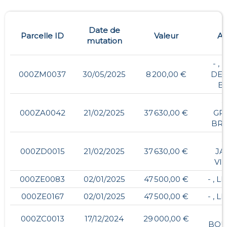
Date de
Parcelle ID
Valeur
Ad
mutation
- ,
000ZM0037
30/05/2025
8 200,00 €
DES
B
-
000ZA0042
21/02/2025
37 630,00 €
GR
BR
-
000ZD0015
21/02/2025
37 630,00 €
JA
VI
000ZE0083
02/01/2025
47 500,00 €
- , 
000ZE0167
02/01/2025
47 500,00 €
- , 
-
000ZC0013
17/12/2024
29 000,00 €
BOU