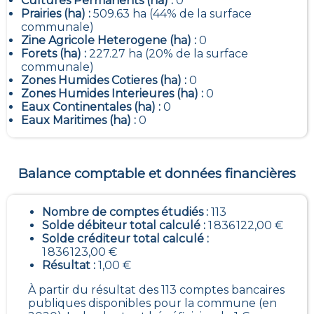
Cultures Permanents (ha) :
0
Prairies (ha) :
509.63 ha (44% de la surface
communale)
Zine Agricole Heterogene (ha) :
0
Forets (ha) :
227.27 ha (20% de la surface
communale)
Zones Humides Cotieres (ha) :
0
Zones Humides Interieures (ha) :
0
Eaux Continentales (ha) :
0
Eaux Maritimes (ha) :
0
Balance comptable et données financières
Nombre de comptes étudiés :
113
Solde débiteur total calculé :
1 836 122,00 €
Solde créditeur total calculé :
1 836 123,00 €
Résultat :
1,00 €
À partir du résultat des 113 comptes bancaires
publiques disponibles pour la commune (en