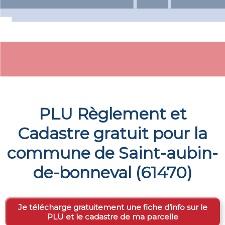
PLU Règlement et
Cadastre gratuit pour la
commune de
Saint-aubin-
de-bonneval
(
61470
)
Je télécharge gratuitement une fiche d’info sur le
PLU et le cadastre de ma parcelle