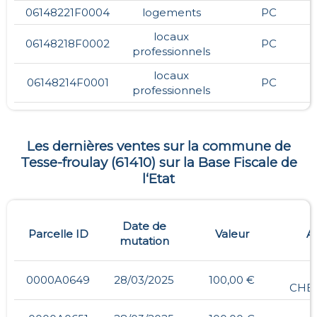
06148221F0004
logements
PC
locaux
06148218F0002
PC
professionnels
locaux
06148214F0001
PC
professionnels
Les dernières ventes sur la commune de
Tesse-froulay
(
61410
) sur la Base Fiscale de
l‘Etat
Date de
Parcelle ID
Valeur
A
mutation
0000A0649
28/03/2025
100,00 €
CHE