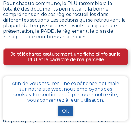
Pour chaque commune, le PLU rassemblera la
totalité des documents permettant la bonne
compréhension de ses règles recueillies dans
différentes sections. Les sections qui se retrouvent la
plupart du temps sont les suivants: le rapport de
présentation, le
PADD
, le règlement, le plan de
zonage, et de nombreuses annexes
Je télécharge gratuitement une fiche d’info sur le
PLU et le cadastre de ma parcelle
Comment obtenir gratuitement le Règlement
Afin de vous assurer une expérience optimale
d’Urbanisme ou PLU de
Tesse-froulay
?
sur notre site web, nous employons des
cookies. En continuant à parcourir notre site,
Pour
obtenir le PLU gratuitement
,
il faut s’adresser
vous consentez à leur utilisation.
aux services d'urbanisme de la mairie de la commune
ou de l’intercommunalité Chaque commune
Ok
française a pour charge de tenir à jour et à disposition
du publique, le PLU de son territoire. Les services
départementaux ont aussi à charge de rassembler et