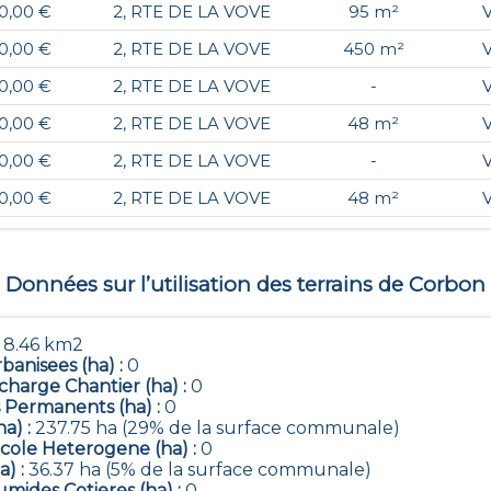
00,00 €
2, RTE DE LA VOVE
95 m²
00,00 €
2, RTE DE LA VOVE
450 m²
00,00 €
2, RTE DE LA VOVE
-
00,00 €
2, RTE DE LA VOVE
48 m²
00,00 €
2, RTE DE LA VOVE
-
00,00 €
2, RTE DE LA VOVE
48 m²
Données sur l’utilisation des terrains de
Corbon
:
8.46 km2
banisees (ha) :
0
harge Chantier (ha) :
0
 Permanents (ha) :
0
ha) :
237.75 ha (29% de la surface communale)
icole Heterogene (ha) :
0
a) :
36.37 ha (5% de la surface communale)
mides Cotieres (ha) :
0