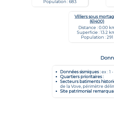
Population : 683
Villiers sous morta
(61400)
Distance : 0.00 k
Superficie : 13.2 k
Population : 291
Donné
Données sismiques
:
ex : 1 
Quartiers prioritaires
:
Secteurs batiments histor
de la Vove, périmètre délim
Site patrimonial remarqua