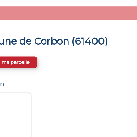
mune de
Corbon
(
61400
)
e ma parcelle
on