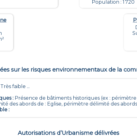
Population : 1 720
gne
P
m
S
m²
es sur les risques environnementaux de la c
- Très faible ...
iques
:
Présence de bâtiments historiques (ex : périmètre
ité des abords de : Eglise, périmètre délimité des abords d
ble
:
Autorisations d’Urbanisme délivrées