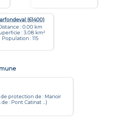
arfondeval (61400)
Distance : 0.00 km
uperficie : 3.08 km²
Population : 115
ommune
 de protection de : Manoir
e : Pont Catinat ...)