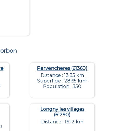
orbon
re
Pervencheres (61360)
Distance : 13.35 km
Superficie : 28.65 km²
²
Population : 350
Longny les villages
(61290)
Distance : 16.12 km
²