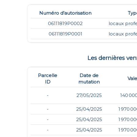
Numéro d’autorisation
Typ
06111819P0002
locaux prof
06111819P0001
locaux prof
Les dernières ve
Parcelle
Date de
Val
ID
mutation
-
27/05/2025
140 00
-
25/04/2025
1 970 0
-
25/04/2025
1 970 0
-
25/04/2025
1 970 0