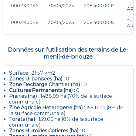
- ,
000ZK0046
30/04/2025
208 400,00 €
ARR
- ,
000ZK0046
30/04/2025
208 400,00 €
ARR
Données sur l’utilisation des terrains de
Le-
menil-de-briouze
Surface :
21.57 km2
Zones Urbanisees (ha) :
0
Zone Decharge Chantier (ha) :
0
Cultures Permanents (ha) :
0
Prairies (ha) :
1488.99 ha (70% de la surface
communale)
Zine Agricole Heterogene (ha) :
155.11 ha (8% de
la surface communale)
Forets (ha) :
159.06 ha (8% de la surface
communale)
Zones Humides Cotieres (ha) :
0