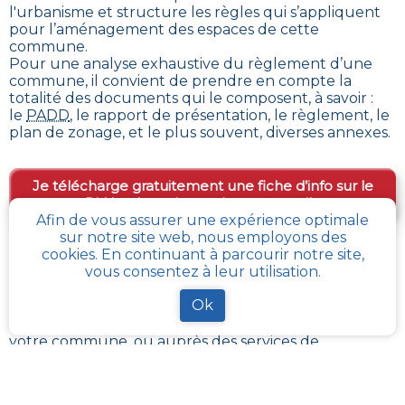
l'urbanisme et structure les règles qui s’appliquent
pour l’aménagement des espaces de cette
commune
.
Pour une analyse exhaustive du règlement d’une
commune, il convient de prendre en compte la
totalité des documents qui le composent, à savoir :
le
PADD
, le rapport de présentation, le règlement, le
plan de zonage, et le plus souvent, diverses annexes.
Je télécharge gratuitement une fiche d’info sur le
PLU et le cadastre de ma parcelle
Afin de vous assurer une expérience optimale
sur notre site web, nous employons des
cookies. En continuant à parcourir notre site,
Comment obtenir gratuitement le Règlement
vous consentez à leur utilisation.
d’Urbanisme ou PLU de
Le-menil-de-briouze
?
Ok
Le
PLU est disponible gratuitement
dans la mairie de
votre commune, ou auprès des services de
l’urbanisme de la communauté de communes
référentes.
Il revient à ces administrations de maintenir à jour les