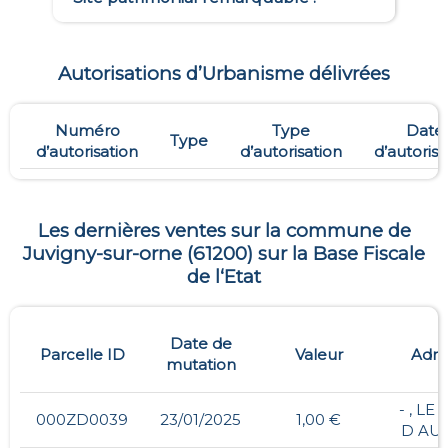
Autorisations d’Urbanisme délivrées
Numéro
Type
Date
Type
d’autorisation
d’autorisation
d’autorisa
Les dernières ventes sur la commune de
Juvigny-sur-orne
(
61200
) sur la Base Fiscale
de l‘Etat
Date de
Parcelle ID
Valeur
Adre
mutation
- , LE
000ZD0039
23/01/2025
1,00 €
D AU