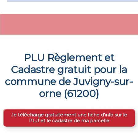
PLU Règlement et
Cadastre gratuit pour la
commune de
Juvigny-sur-
orne
(
61200
)
Je télécharge gratuitement une fiche d’info sur le
PLU et le cadastre de ma parcelle