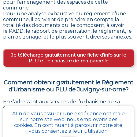
pour l’aménagement des espaces de cette
commune
.
Pour une analyse exhaustive du règlement d’une
commune, il convient de prendre en compte la
totalité des documents qui le composent, à savoir :
le
PADD
, le rapport de présentation, le règlement, le
plan de zonage, et le plus souvent, diverses annexes.
Je télécharge gratuitement une fiche d’info sur le
PLU et le cadastre de ma parcelle
Comment obtenir gratuitement le Règlement
d’Urbanisme ou PLU de
Juvigny-sur-orne
?
En s’adressant aux services de l’urbanisme de sa
communauté de communes, ou directement de sa
commune, il est possible
d’obtenir gratuitement les
Afin de vous assurer une expérience optimale
différents documents du PLU
.
sur notre site web, nous employons des
Chaque administration locale a pour responsabilité
cookies. En continuant à parcourir notre site,
de maintenir à jour les documents d’urbanisme de
vous consentez à leur utilisation.
son périmètre. La Loi impose aussi sa mise à disposition