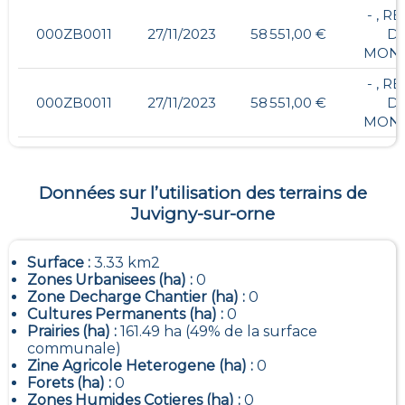
- , R
000ZB0011
27/11/2023
58 551,00 €
D
MONT
- , R
000ZB0011
27/11/2023
58 551,00 €
D
MONT
Données sur l’utilisation des terrains de
Juvigny-sur-orne
Surface :
3.33 km2
Zones Urbanisees (ha) :
0
Zone Decharge Chantier (ha) :
0
Cultures Permanents (ha) :
0
Prairies (ha) :
161.49 ha (49% de la surface
communale)
Zine Agricole Heterogene (ha) :
0
Forets (ha) :
0
Zones Humides Cotieres (ha) :
0