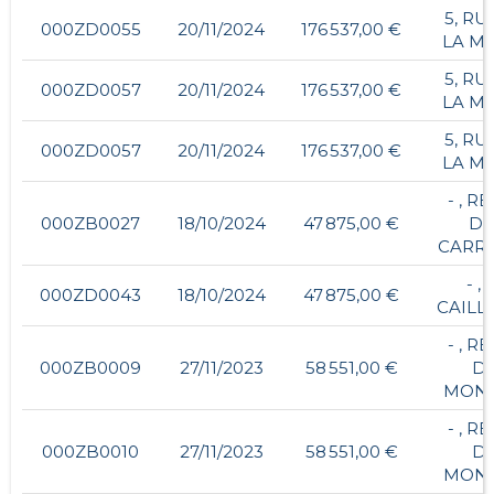
5, RU
000ZD0055
20/11/2024
176 537,00 €
LA MA
5, RU
000ZD0057
20/11/2024
176 537,00 €
LA MA
5, RU
000ZD0057
20/11/2024
176 537,00 €
LA MA
- , R
000ZB0027
18/10/2024
47 875,00 €
DE
CARRI
- , 
000ZD0043
18/10/2024
47 875,00 €
CAILL
- , R
000ZB0009
27/11/2023
58 551,00 €
D
MONT
- , R
000ZB0010
27/11/2023
58 551,00 €
D
MONT