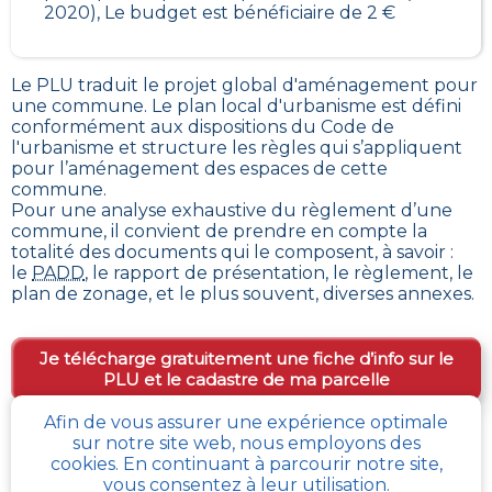
2020), Le budget est bénéficiaire de 2 €
Le PLU traduit le
projet global d'aménagement pour
une commune. Le plan local d'urbanisme est défini
conformément aux dispositions du Code de
l'urbanisme et structure les règles qui s’appliquent
pour l’aménagement des espaces de cette
commune
.
Pour une analyse exhaustive du règlement d’une
commune, il convient de prendre en compte la
totalité des documents qui le composent, à savoir :
le
PADD
, le rapport de présentation, le règlement, le
plan de zonage, et le plus souvent, diverses annexes.
Je télécharge gratuitement une fiche d’info sur le
PLU et le cadastre de ma parcelle
Afin de vous assurer une expérience optimale
sur notre site web, nous employons des
Comment obtenir gratuitement le Règlement
cookies. En continuant à parcourir notre site,
d’Urbanisme ou PLU de
Saint-cyr-la-rosiere
?
vous consentez à leur utilisation.