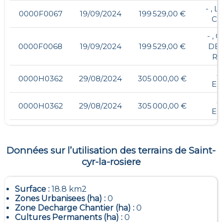
- , 
0000F0067
19/09/2024
199 529,00 €
C
- ,
0000F0068
19/09/2024
199 529,00 €
DE
R
5
0000H0362
29/08/2024
305 000,00 €
EC
5
0000H0362
29/08/2024
305 000,00 €
EC
Données sur l’utilisation des terrains de
Saint-
cyr-la-rosiere
Surface :
18.8 km2
Zones Urbanisees (ha) :
0
Zone Decharge Chantier (ha) :
0
Cultures Permanents (ha) :
0