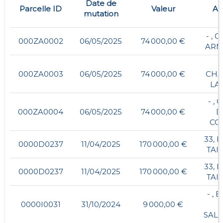
Date de
Parcelle ID
Valeur
Ad
mutation
- ,
000ZA0002
06/05/2025
74 000,00 €
ARN
-
000ZA0003
06/05/2025
74 000,00 €
CHA
LA
- ,
000ZA0004
06/05/2025
74 000,00 €
D
CO
33, 
0000D0237
11/04/2025
170 000,00 €
TAI
33, 
0000D0237
11/04/2025
170 000,00 €
TAI
- , 
0000I0031
31/10/2024
9 000,00 €
SALL