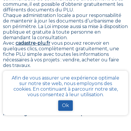
commune, il est possible
d’obtenir gratuitement les
différents documents du PLU
.
Chaque administration locale a pour responsabilité
de maintenir à jour les documents d’urbanisme de
son périmètre. La Loi impose aussi sa mise à disposition
publique et gratuite à toute personne en
demandant la consultation.
Avec
cadastre-plu.fr
vous pouvez recevoir en
quelques clics, complètement gratuitement, une
fiche PLU simple avec toutes les informations
nécessaires à vos projets : vendre, acheter ou faire
des travaux
.
La plateforme
Urbanease
propose un accès interactif
Afin de vous assurer une expérience optimale
simplifié à tous les règlements d’urbanisme en
sur notre site web, nous employons des
France mais réservé uniquement aux professionnels
cookies. En continuant à parcourir notre site,
du secteur immobilier
vous consentez à leur utilisation.
Ce que contient la fiche synthétique PLU, pour la
Ok
parcelle de votre choix à
Origny-le-butin
, que nous
mettons gratuitement à votre disposition :
Un visuel de la parcelle sélectionnée sur le plan
cadastral de
Origny-le-butin