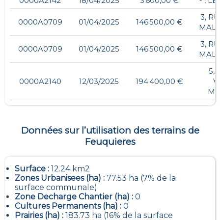
0000A2142
18/04/2025
3 600,00 €
- , L
3, R
0000A0709
01/04/2025
146 500,00 €
MALA
3, R
0000A0709
01/04/2025
146 500,00 €
MALA
5,
0000A2140
12/03/2025
194 400,00 €
V
MA
Données sur l’utilisation des terrains de
Feuquieres
Surface :
12.24 km2
Zones Urbanisees (ha) :
77.53 ha (7% de la
surface communale)
Zone Decharge Chantier (ha) :
0
Cultures Permanents (ha) :
0
Prairies (ha) :
183.73 ha (16% de la surface