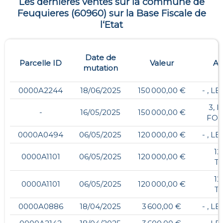
Les dernières ventes sur la commune de
Feuquieres
(
60960
) sur la Base Fiscale de
l‘Etat
Date de
Parcelle ID
Valeur
Ad
mutation
0000A2244
18/06/2025
150 000,00 €
- , L
3, 
-
16/05/2025
150 000,00 €
FOU
0000A0494
06/05/2025
120 000,00 €
- , L
12
0000A1101
06/05/2025
120 000,00 €
T
12
0000A1101
06/05/2025
120 000,00 €
T
0000A0886
18/04/2025
3 600,00 €
- , L