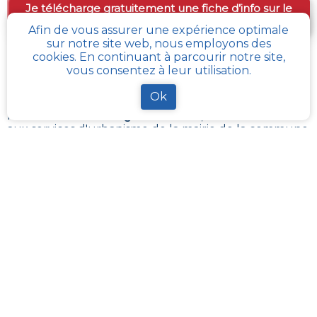
Je télécharge gratuitement une fiche d’info sur le
PLU et le cadastre de ma parcelle
Afin de vous assurer une expérience optimale
sur notre site web, nous employons des
cookies. En continuant à parcourir notre site,
Comment obtenir gratuitement le Règlement
vous consentez à leur utilisation.
d’Urbanisme ou PLU de
Marolles
?
Ok
Pour
obtenir le PLU gratuitement
,
il faut s’adresser
aux services d'urbanisme de la mairie de la commune
ou de l’intercommunalité Chaque commune
française a pour charge de tenir à jour et à disposition
du publique, le PLU de son territoire. Les services
départementaux ont aussi à charge de rassembler et
contrôler la bonne mise à jour de ces documents
d’urbanisme et de s’assurer de leur bonne
transmission au :
géoportail de l’urbanisme
cadastre-plu.fr
vous propose de recevoir,
gratuitement et directement par e-mail, une fiche
PLU et cadastre avec les informations pertinentes sur
la parcelle de votre choix
.
La plateforme
Urbanease
propose un accès interactif
simplifié à tous les règlements d’urbanisme en