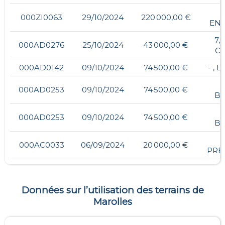
000ZI0063
29/10/2024
220 000,00 €
EN
7,
000AD0276
25/10/2024
43 000,00 €
C
000AD0142
09/10/2024
74 500,00 €
- , 
000AD0253
09/10/2024
74 500,00 €
B
000AD0253
09/10/2024
74 500,00 €
B
000AC0033
06/09/2024
20 000,00 €
PRE
Données sur l’utilisation des terrains de
Marolles