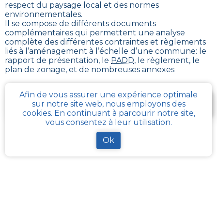
respect du paysage local et des normes
environnementales.
Il se compose de différents documents
complémentaires qui permettent une analyse
complète des différentes contraintes et règlements
liés à l’aménagement à l’échelle d’une commune: le
rapport de présentation, le
PADD
, le règlement, le
plan de zonage, et de nombreuses annexes
Afin de vous assurer une expérience optimale
Je télécharge gratuitement une fiche d’info sur le
sur notre site web, nous employons des
PLU et le cadastre de ma parcelle
cookies. En continuant à parcourir notre site,
vous consentez à leur utilisation.
Ok
Comment obtenir gratuitement le Règlement
d’Urbanisme ou PLU de
Corbeilles
?
Pour
obtenir le PLU gratuitement
,
il faut s’adresser
aux services d'urbanisme de la mairie de la commune
ou de l’intercommunalité Chaque commune
française a pour charge de tenir à jour et à disposition
du publique, le PLU de son territoire. Les services