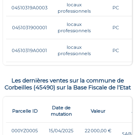
locaux
04510319A0003
PC
professionnels
locaux
0451031900001
PC
professionnels
locaux
04510319A0001
PC
professionnels
Les dernières ventes sur la commune de
Corbeilles
(
45490
) sur la Base Fiscale de l‘Etat
Date de
Parcelle ID
Valeur
A
mutation
000YZ0005
15/04/2025
22 000,00 €
SABL