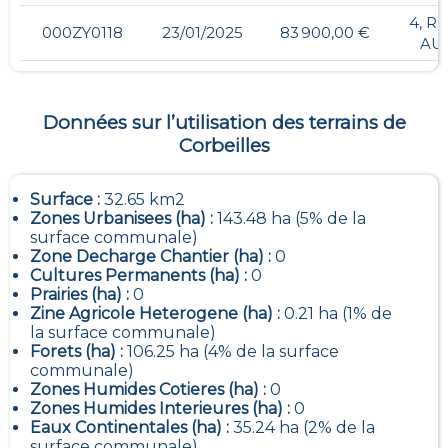
4, R
000ZY0118
23/01/2025
83 900,00 €
AU
Données sur l’utilisation des terrains de
Corbeilles
Surface :
32.65 km2
Zones Urbanisees (ha) :
143.48 ha (5% de la
surface communale)
Zone Decharge Chantier (ha) :
0
Cultures Permanents (ha) :
0
Prairies (ha) :
0
Zine Agricole Heterogene (ha) :
0.21 ha (1% de
la surface communale)
Forets (ha) :
106.25 ha (4% de la surface
communale)
Zones Humides Cotieres (ha) :
0
Zones Humides Interieures (ha) :
0
Eaux Continentales (ha) :
35.24 ha (2% de la
surface communale)