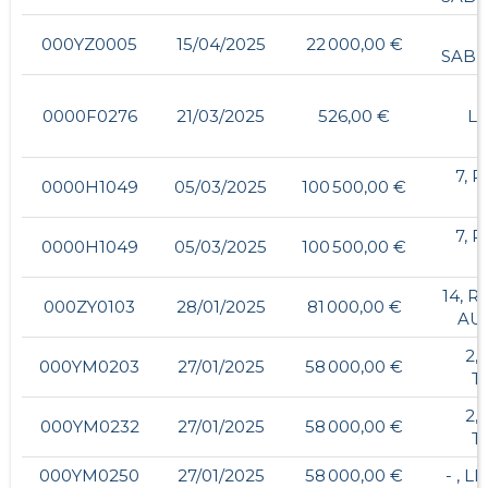
000YZ0005
15/04/2025
22 000,00 €
SABL
0000F0276
21/03/2025
526,00 €
L
7, 
0000H1049
05/03/2025
100 500,00 €
7, 
0000H1049
05/03/2025
100 500,00 €
14, 
000ZY0103
28/01/2025
81 000,00 €
AU
2,
000YM0203
27/01/2025
58 000,00 €
T
2,
000YM0232
27/01/2025
58 000,00 €
T
000YM0250
27/01/2025
58 000,00 €
- , 