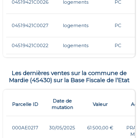
04519421C0026
logements
PC
04519421C0027
logements
PC
04519421C0022
logements
PC
Les dernières ventes sur la commune de
Mardie
(
45430
) sur la Base Fiscale de l‘Etat
Date de
Parcelle ID
Valeur
Ad
mutation
-
000AE0217
30/05/2025
61 500,00 €
PRAI
MA