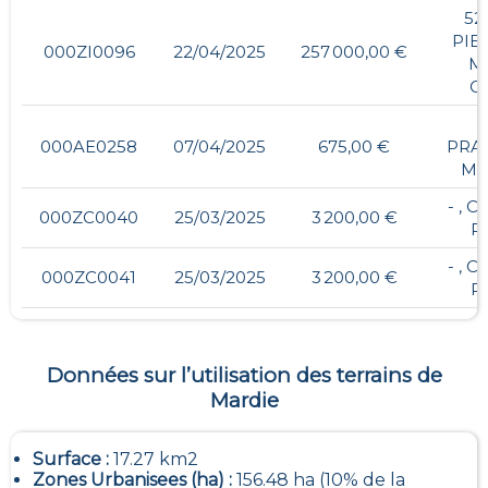
52
PIE
000ZI0096
22/04/2025
257 000,00 €
M
C
-
000AE0258
07/04/2025
675,00 €
PRAI
MA
- , 
000ZC0040
25/03/2025
3 200,00 €
P
- , 
000ZC0041
25/03/2025
3 200,00 €
P
Données sur l’utilisation des terrains de
Mardie
Surface :
17.27 km2
Zones Urbanisees (ha) :
156.48 ha (10% de la