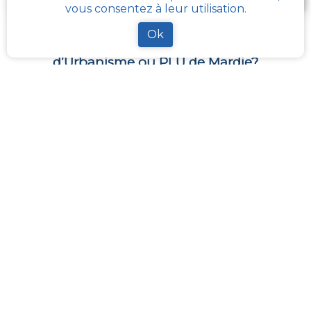
vous consentez à leur utilisation.
Ok
Comment obtenir gratuitement le Règlement
d’Urbanisme ou PLU de
Mardie
?
Le
PLU est disponible gratuitement
dans la mairie de
votre commune, ou auprès des services de
l’urbanisme de la communauté de communes
référentes.
Il revient à ces administrations de maintenir à jour les
différents documents du PLUI ou du PLUI que sont :
les plans et les règlements et annexes. Pour certains
d’entres eux, ils sont transposés sur le
géoportail de
l’urbanisme
La solution la plus simple reste
cadastre-plu.fr
ou
mon-cadastre.fr
. Grâce à ces plateformes 100%
gratuites, téléchargez en quelques clics votre fiche
PLU reprenant les informations de la parcelle qui
vous intéresse
.
La plateforme
Urbanease
propose un accès interactif
simplifié à tous les règlements d’urbanisme en