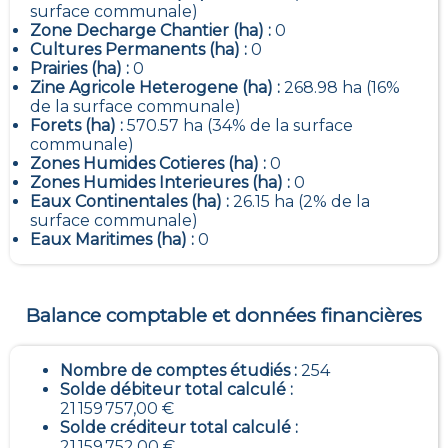
surface communale)
Zone Decharge Chantier (ha) :
0
Cultures Permanents (ha) :
0
Prairies (ha) :
0
Zine Agricole Heterogene (ha) :
268.98 ha (16%
de la surface communale)
Forets (ha) :
570.57 ha (34% de la surface
communale)
Zones Humides Cotieres (ha) :
0
Zones Humides Interieures (ha) :
0
Eaux Continentales (ha) :
26.15 ha (2% de la
surface communale)
Eaux Maritimes (ha) :
0
Balance comptable et données financières
Nombre de comptes étudiés :
254
Solde débiteur total calculé :
21 159 757,00 €
Solde créditeur total calculé :
21 159 752,00 €