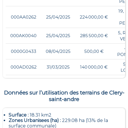
PER
19, 
000AA0262
25/04/2025
224 000,00 €
PER
5, R
000AK0040
25/04/2025
285 500,00 €
VE
- 
0000G0433
08/04/2025
500,00 €
PON
5,
000AD0262
31/03/2025
140 000,00 €
LOU
Données sur l’utilisation des terrains de
Clery-
saint-andre
Surface :
18.31 km2
Zones Urbanisees (ha) :
229.08 ha (13% de la
surface communale)