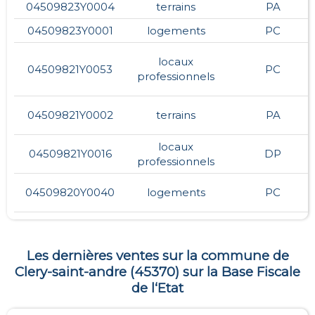
04509823Y0004
terrains
PA
04509823Y0001
logements
PC
locaux
04509821Y0053
PC
professionnels
04509821Y0002
terrains
PA
locaux
04509821Y0016
DP
professionnels
04509820Y0040
logements
PC
Les dernières ventes sur la commune de
Clery-saint-andre
(
45370
) sur la Base Fiscale
de l‘Etat