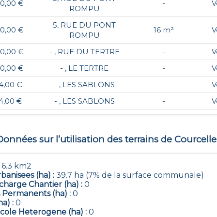
00,00 €
-
V
ROMPU
5, RUE DU PONT
00,00 €
16 m²
V
ROMPU
00,00 €
- , RUE DU TERTRE
-
V
00,00 €
- , LE TERTRE
-
V
4,00 €
- , LES SABLONS
-
V
4,00 €
- , LES SABLONS
-
V
Données sur l’utilisation des terrains de
Courcelle
:
6.3 km2
banisees (ha) :
39.7 ha (7% de la surface communale)
harge Chantier (ha) :
0
 Permanents (ha) :
0
ha) :
0
icole Heterogene (ha) :
0