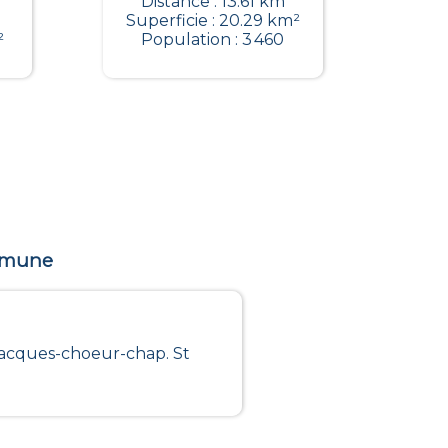
Distance : 13.61 km
Superficie : 20.29 km²
²
Population : 3 460
ommune
 Jacques-choeur-chap. St