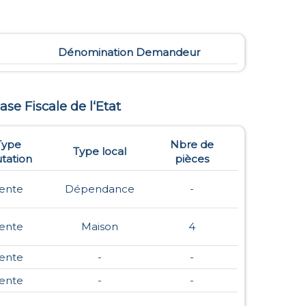
Dénomination Demandeur
Base Fiscale de l‘Etat
Type
Nbre de
Type local
tation
pièces
ente
Dépendance
-
ente
Maison
4
ente
-
-
ente
-
-