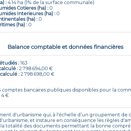
a) :
4.14 ha (1% de la surface communale)
mides Cotieres (ha) :
0
mides Interieures (ha) :
0
tinentales (ha) :
0
itimes (ha) :
0
Balance comptable et données financières
tudiés :
163
calculé :
2 798 694,00 €
 calculé :
2 798 698,00 €
163 comptes bancaires publiques disponibles pour la com
 4 €
ent d'urbanisme qui, à l'échelle d’un groupement d
'urbanisme, et instaure en conséquence les règles d'am
 totalité des documents permettant la bonne compréhen