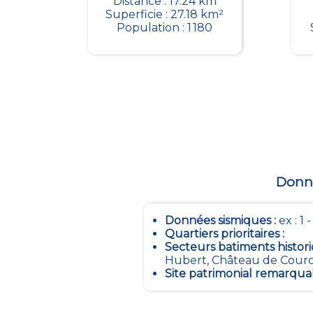
Distance : 17.24 km
Superficie : 27.18 km²
Population : 1 180
Donné
Données sismiques
:
ex : 1 
Quartiers prioritaires
:
Secteurs batiments histor
Hubert, Château de Courcel
Site patrimonial remarqua