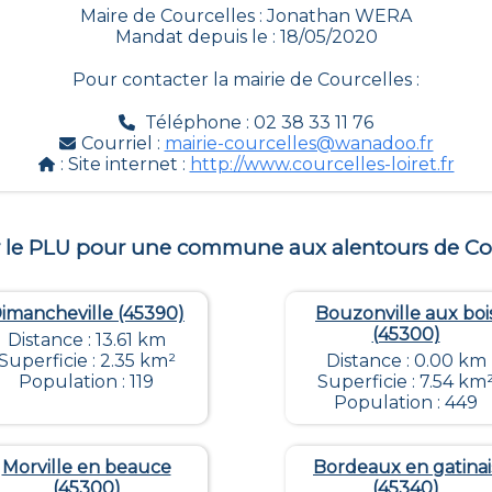
Maire de Courcelles : Jonathan WERA
Mandat depuis le : 18/05/2020
Pour contacter la mairie de
Courcelles
:
Téléphone : 02 38 33 11 76
Courriel :
mairie-courcelles@wanadoo.fr
: Site internet :
http://www.courcelles-loiret.fr
r le PLU pour une commune aux alentours de
Co
imancheville (45390)
Bouzonville aux boi
(45300)
Distance : 13.61 km
Superficie : 2.35 km²
Distance : 0.00 km
Population : 119
Superficie : 7.54 km
Population : 449
Morville en beauce
Bordeaux en gatinai
(45300)
(45340)