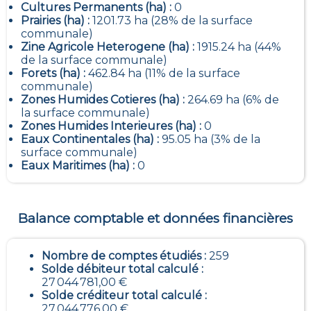
Cultures Permanents (ha) :
0
Prairies (ha) :
1201.73 ha (28% de la surface
communale)
Zine Agricole Heterogene (ha) :
1915.24 ha (44%
de la surface communale)
Forets (ha) :
462.84 ha (11% de la surface
communale)
Zones Humides Cotieres (ha) :
264.69 ha (6% de
la surface communale)
Zones Humides Interieures (ha) :
0
Eaux Continentales (ha) :
95.05 ha (3% de la
surface communale)
Eaux Maritimes (ha) :
0
Balance comptable et données financières
Nombre de comptes étudiés :
259
Solde débiteur total calculé :
27 044 781,00 €
Solde créditeur total calculé :
27 044 776,00 €