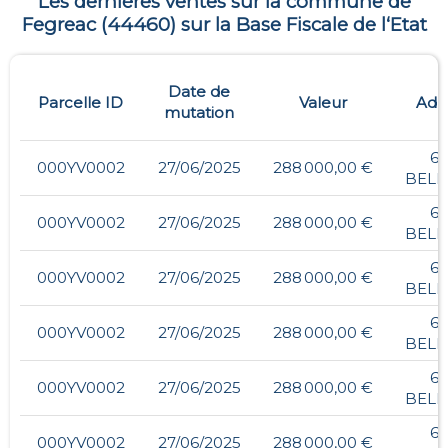
Les dernières ventes sur la commune de
Fegreac
(
44460
) sur la Base Fiscale de l‘Etat
Date de
Parcelle ID
Valeur
Adr
mutation
61
000YV0002
27/06/2025
288 000,00 €
BELL
61
000YV0002
27/06/2025
288 000,00 €
BELL
61
000YV0002
27/06/2025
288 000,00 €
BELL
61
000YV0002
27/06/2025
288 000,00 €
BELL
61
000YV0002
27/06/2025
288 000,00 €
BELL
61
000YV0002
27/06/2025
288 000,00 €