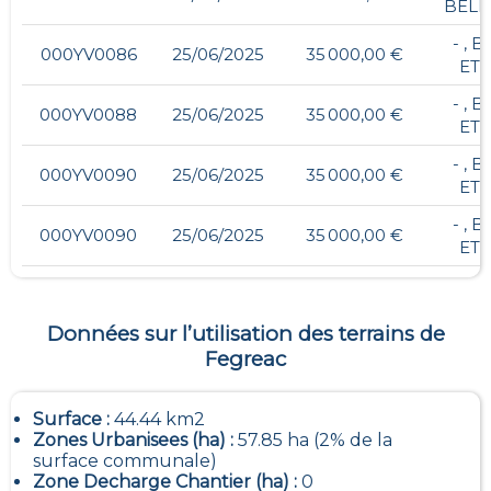
BELL
- , 
000YV0086
25/06/2025
35 000,00 €
ETO
- , 
000YV0088
25/06/2025
35 000,00 €
ETO
- , 
000YV0090
25/06/2025
35 000,00 €
ETO
- , 
000YV0090
25/06/2025
35 000,00 €
ETO
Données sur l’utilisation des terrains de
Fegreac
Surface :
44.44 km2
Zones Urbanisees (ha) :
57.85 ha (2% de la
surface communale)
Zone Decharge Chantier (ha) :
0