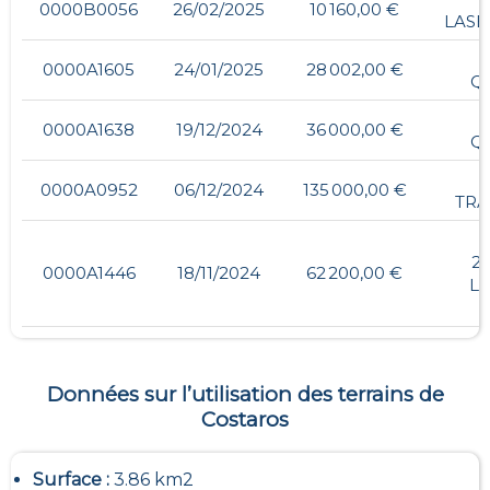
0000B0056
26/02/2025
10 160,00 €
LASE
0000A1605
24/01/2025
28 002,00 €
Q
0000A1638
19/12/2024
36 000,00 €
Q
0000A0952
06/12/2024
135 000,00 €
TRA
2,
0000A1446
18/11/2024
62 200,00 €
L
Données sur l’utilisation des terrains de
Costaros
Surface :
3.86 km2