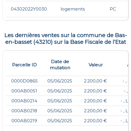
04302022Y0030
logements
PC
Les dernières ventes sur la commune de
Bas-
en-basset
(
43210
) sur la Base Fiscale de l‘Etat
Date de
Parcelle ID
Valeur
A
mutation
0000D0865
05/06/2025
2 200,00 €
- ,
000AB0051
05/06/2025
2 200,00 €
- ,
000AB0214
05/06/2025
2 200,00 €
- , 
000AB0218
05/06/2025
2 200,00 €
- , 
000AB0219
05/06/2025
2 200,00 €
- , 