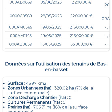
000AB0669
05/06/2025
2 200,00 €
RO
0000C0568
28/05/2025
12 000,00 €
GRA
000AM0569
19/05/2025
216 000,00 €
- ,
000AM1145
19/05/2025
216 000,00 €
- ,
000AB0859
15/05/2025
55 000,00 €
- ,
Données sur l’utilisation des terrains de
Bas-
en-basset
Surface :
46.97 km2
Zones Urbanisees (ha) :
320.02 ha (7% de la
surface communale)
Zone Decharge Chantier (ha) :
0
Cultures Permanents (ha) :
0
Prairies (ha) :
706.71 ha (16% de la surface
communale)