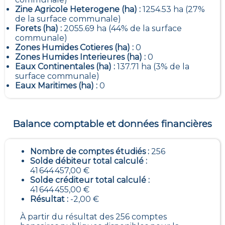
Zine Agricole Heterogene (ha) :
1254.53 ha (27%
de la surface communale)
Forets (ha) :
2055.69 ha (44% de la surface
communale)
Zones Humides Cotieres (ha) :
0
Zones Humides Interieures (ha) :
0
Eaux Continentales (ha) :
137.71 ha (3% de la
surface communale)
Eaux Maritimes (ha) :
0
Balance comptable et données financières
Nombre de comptes étudiés :
256
Solde débiteur total calculé :
41 644 457,00 €
Solde créditeur total calculé :
41 644 455,00 €
Résultat :
-2,00 €
À partir du résultat des 256 comptes