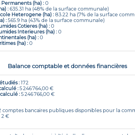
 Permanents (ha) :
0
ha) :
635.31 ha (48% de la surface communale)
icole Heterogene (ha) :
83.22 ha (7% de la surface comm
a) :
565.9 ha (43% de la surface communale)
mides Cotieres (ha) :
0
mides Interieures (ha) :
0
tinentales (ha) :
0
itimes (ha) :
0
Balance comptable et données financières
tudiés :
172
calculé :
5 246 764,00 €
 calculé :
5 246 766,00 €
172 comptes bancaires publiques disponibles pour la com
 2 €