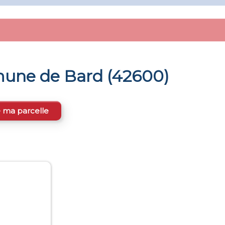
mmune de
Bard
(
42600
)
e ma parcelle