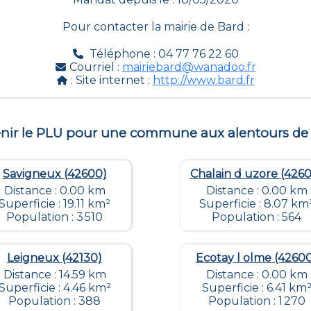
Pour contacter la mairie de
Bard
:
Téléphone : 04 77 76 22 60
Courriel :
mairiebard@wanadoo.fr
: Site internet :
http://www.bard.fr
nir le PLU pour une commune aux alentours d
Savigneux (42600)
Chalain d uzore (426
Distance : 0.00 km
Distance : 0.00 km
Superficie : 19.11 km²
Superficie : 8.07 km
Population : 3 510
Population : 564
Leigneux (42130)
Ecotay l olme (4260
Distance : 14.59 km
Distance : 0.00 km
Superficie : 4.46 km²
Superficie : 6.41 km
Population : 388
Population : 1 270