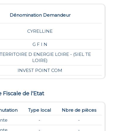
Dénomination Demandeur
CYRELLINE
G F I N
 TERRITOIRE D ENERGIE LOIRE - (SIEL TE
LOIRE)
INVEST POINT COM
e Fiscale de l‘Etat
utation
Type local
Nbre de pièces
nte
-
-
nte
-
-