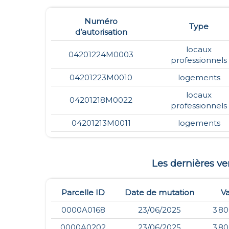
Numéro
Type
d’autorisation
locaux
04201224M0003
professionnels
04201223M0010
logements
locaux
04201218M0022
professionnels
04201213M0011
logements
Les dernières v
Parcelle ID
Date de mutation
Va
0000A0168
23/06/2025
3 80
0000A0202
23/06/2025
3 80