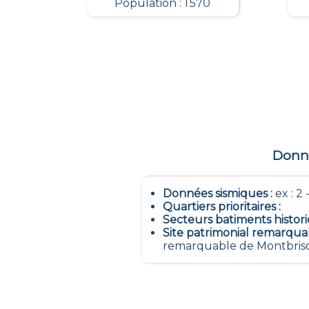
Population : 1 570
Donné
Données sismiques
:
ex : 2 -
Quartiers prioritaires
:
Secteurs batiments histor
Site patrimonial remarqua
remarquable de Montbrison