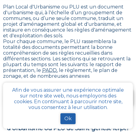
Plan Local d'Urbanisme ou PLU est un
document
d'urbanisme qui, à l'échelle d’un groupement de
communes, ou d’une seule commune, traduit un
projet d'aménagement global et d'urbanisme, et
instaure en conséquence les règles d'aménagement
et d'exploitation des sols
.
Pour chaque commune, le PLU rassemblera la
totalité des documents permettant la bonne
compréhension de ses règles recueillies dans
différentes sections. Les sections qui se retrouvent la
plupart du temps sont les suivants: le rapport de
présentation, le
PADD
, le règlement, le plan de
zonage, et de nombreuses annexes
Afin de vous assurer une expérience optimale
Je télécharge gratuitement une fiche d’info sur le
sur notre site web, nous employons des
PLU et le cadastre de ma parcelle
cookies. En continuant à parcourir notre site,
vous consentez à leur utilisation.
Ok
Comment obtenir gratuitement le Règlement
d’Urbanisme ou PLU de
Saint-genest-lerpt
?