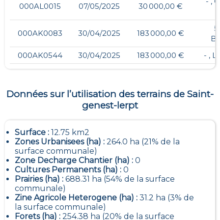
- ,
000AL0015
07/05/2025
30 000,00 €
5
000AK0083
30/04/2025
183 000,00 €
B
000AK0544
30/04/2025
183 000,00 €
- ,
Données sur l’utilisation des terrains de
Saint-
genest-lerpt
Surface :
12.75 km2
Zones Urbanisees (ha) :
264.0 ha (21% de la
surface communale)
Zone Decharge Chantier (ha) :
0
Cultures Permanents (ha) :
0
Prairies (ha) :
688.31 ha (54% de la surface
communale)
Zine Agricole Heterogene (ha) :
31.2 ha (3% de
la surface communale)
Forets (ha) :
254.38 ha (20% de la surface