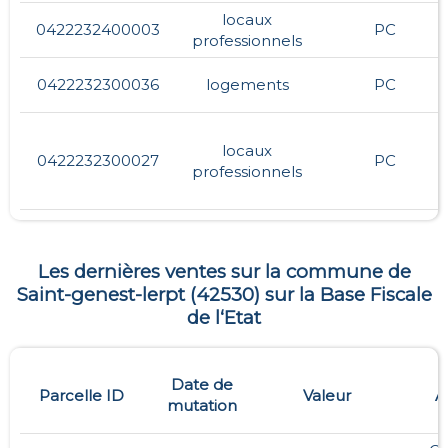
locaux
0422232400003
PC
professionnels
0422232300036
logements
PC
locaux
0422232300027
PC
professionnels
Les dernières ventes sur la commune de
Saint-genest-lerpt
(
42530
) sur la Base Fiscale
de l‘Etat
Date de
Parcelle ID
Valeur
A
mutation