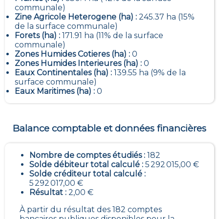
communale)
Zine Agricole Heterogene (ha) :
245.37 ha (15%
de la surface communale)
Forets (ha) :
171.91 ha (11% de la surface
communale)
Zones Humides Cotieres (ha) :
0
Zones Humides Interieures (ha) :
0
Eaux Continentales (ha) :
139.55 ha (9% de la
surface communale)
Eaux Maritimes (ha) :
0
Balance comptable et données financières
Nombre de comptes étudiés :
182
Solde débiteur total calculé :
5 292 015,00 €
Solde créditeur total calculé :
5 292 017,00 €
Résultat :
2,00 €
À partir du résultat des 182 comptes
bancaires publiques disponibles pour la