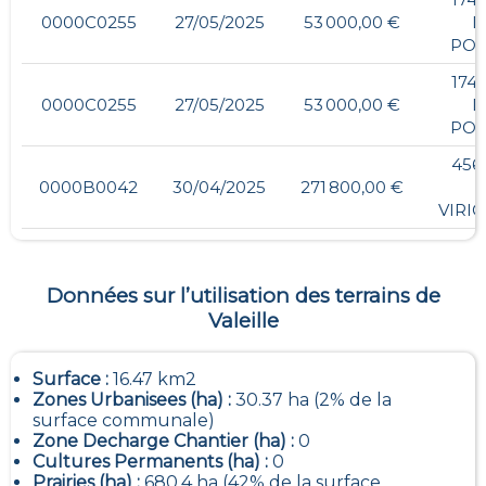
0000C0255
27/05/2025
53 000,00 €
D
POI
174,
0000C0255
27/05/2025
53 000,00 €
D
POI
456,
0000B0042
30/04/2025
271 800,00 €
D
VIRI
Données sur l’utilisation des terrains de
Valeille
Surface :
16.47 km2
Zones Urbanisees (ha) :
30.37 ha (2% de la
surface communale)
Zone Decharge Chantier (ha) :
0
Cultures Permanents (ha) :
0
Prairies (ha) :
680.4 ha (42% de la surface