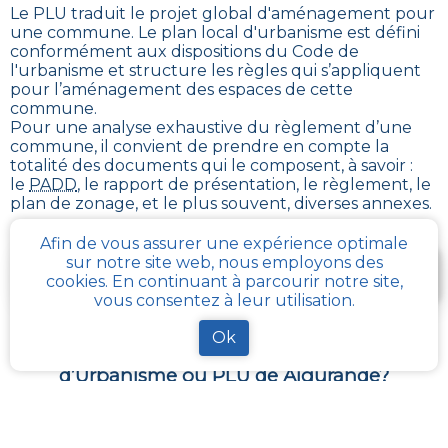
Le PLU traduit le
projet global d'aménagement pour
une commune. Le plan local d'urbanisme est défini
conformément aux dispositions du Code de
l'urbanisme et structure les règles qui s’appliquent
pour l’aménagement des espaces de cette
commune
.
Pour une analyse exhaustive du règlement d’une
commune, il convient de prendre en compte la
totalité des documents qui le composent, à savoir :
le
PADD
, le rapport de présentation, le règlement, le
plan de zonage, et le plus souvent, diverses annexes.
Afin de vous assurer une expérience optimale
Je télécharge gratuitement une fiche d’info sur le
sur notre site web, nous employons des
cookies. En continuant à parcourir notre site,
PLU et le cadastre de ma parcelle
vous consentez à leur utilisation.
Ok
Comment obtenir gratuitement le Règlement
d’Urbanisme ou PLU de
Aigurande
?
Pour
obtenir le PLU gratuitement
,
il faut s’adresser
aux services d'urbanisme de la mairie de la commune