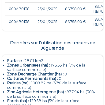
83, A
000AB0138
23/04/2025
86 758,00 €
REPU
83, A
000AB0138
23/04/2025
86 758,00 €
REPU
Données sur l’utilisation des terrains de
Aigurande
Surface :
28.01 km2
Zones Urbanisees (ha) :
173.55 ha (7% de la
surface communale)
Zone Decharge Chantier (ha) :
0
Cultures Permanents (ha) :
0
Prairies (ha) :
1009.82 ha (37% de la surface
communale)
Zine Agricole Heterogene (ha) :
837.94 ha (30%
de la surface communale)
Forets (ha) :
129.58 ha (5% de la surface