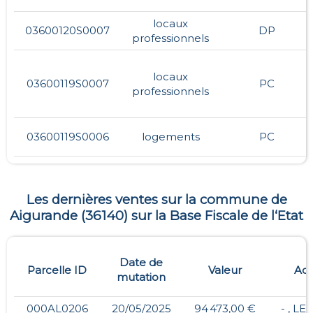
locaux
03600120S0007
DP
professionnels
locaux
03600119S0007
PC
professionnels
03600119S0006
logements
PC
Les dernières ventes sur la commune de
Aigurande
(
36140
) sur la Base Fiscale de l‘Etat
Date de
Parcelle ID
Valeur
Adr
mutation
000AL0206
20/05/2025
94 473,00 €
- , L