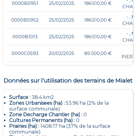
- ,
0000B0951
25/02/2025
186 510,00 €
CHAB
- ,
0000B0952
25/02/2025
186 510,00 €
CHAB
- ,
0000B1013
25/02/2025
186 510,00 €
CHAB
0000C0593
20/02/2025
85 000,00 €
PIER
Données sur l’utilisation des terrains de
Mialet
Surface :
38.4 km2
Zones Urbanisees (ha) :
53.96 ha (2% de la
surface communale)
Zone Decharge Chantier (ha) :
0
Cultures Permanents (ha) :
0
Prairies (ha) :
1408.17 ha (37% de la surface
communale)