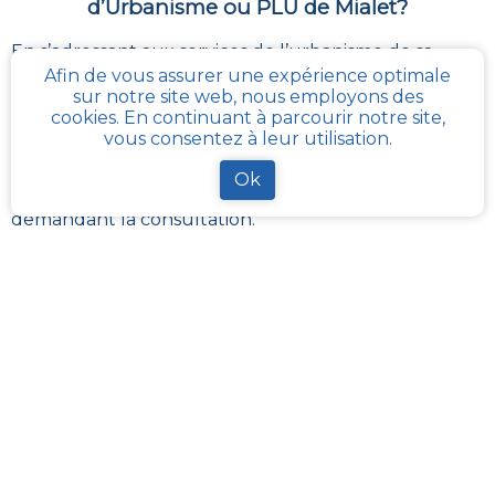
d’Urbanisme ou PLU de
Mialet
?
En s’adressant aux services de l’urbanisme de sa
communauté de communes, ou directement de sa
Afin de vous assurer une expérience optimale
commune, il est possible
d’obtenir gratuitement les
sur notre site web, nous employons des
différents documents du PLU
.
cookies. En continuant à parcourir notre site,
Chaque administration locale a pour responsabilité
vous consentez à leur utilisation.
de maintenir à jour les documents d’urbanisme de
son périmètre. La Loi impose aussi sa mise à disposition
Ok
publique et gratuite à toute personne en
demandant la consultation.
Avec
cadastre-plu.fr
vous pouvez recevoir en
quelques clics, complètement gratuitement, une
fiche PLU simple avec toutes les informations
nécessaires à vos projets : vendre, acheter ou faire
des travaux
.
La plateforme
Urbanease
propose un accès interactif
simplifié à tous les règlements d’urbanisme en
France mais réservé uniquement aux professionnels
du secteur immobilier
Sur
cadastre-plu.fr
nous mettons à disposition
gratuitement une fiche d’information synthétique