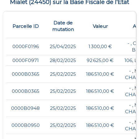
Mialet
(
24450
) sur la Base Fiscale de l‘Etat
Date de
Parcelle ID
Valeur
Ad
mutation
- , 
0000F0196
25/04/2025
1 300,00 €
BO
0000F0971
28/02/2025
92 625,00 €
106, 
- ,
0000B0365
25/02/2025
186 510,00 €
CHAB
- ,
0000B0365
25/02/2025
186 510,00 €
CHAB
- ,
0000B0948
25/02/2025
186 510,00 €
CHAB
- ,
0000B0950
25/02/2025
186 510,00 €
CHAB