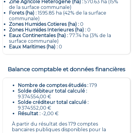
Zine Agricole Heterogene (ha) :
570.63 ha (15%
de la surface communale)
Forets (ha) :
1595.85 ha (42% de la surface
communale)
Zones Humides Cotieres (ha) :
0
Zones Humides Interieures (ha) :
0
Eaux Continentales (ha) :
77.74 ha (3% de la
surface communale)
Eaux Maritimes (ha) :
0
Balance comptable et données financières
Nombre de comptes étudiés :
179
Solde débiteur total calculé :
9 374 554,00 €
Solde créditeur total calculé :
9 374 552,00 €
Résultat :
-2,00 €
À partir du résultat des 179 comptes
bancaires publiques disponibles pour la