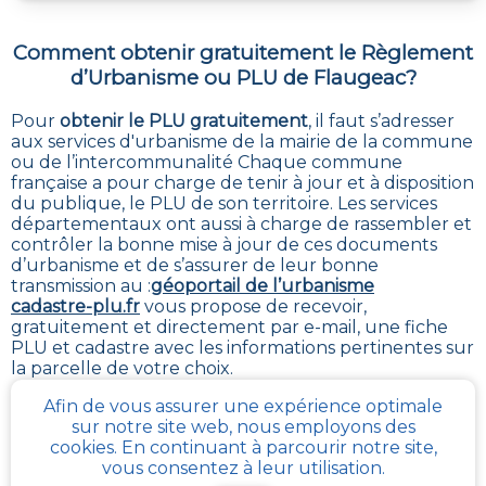
Comment obtenir gratuitement le Règlement
d’Urbanisme ou PLU de
Flaugeac
?
Pour
obtenir le PLU gratuitement
,
il faut s’adresser
aux services d'urbanisme de la mairie de la commune
ou de l’intercommunalité Chaque commune
française a pour charge de tenir à jour et à disposition
du publique, le PLU de son territoire. Les services
départementaux ont aussi à charge de rassembler et
contrôler la bonne mise à jour de ces documents
d’urbanisme et de s’assurer de leur bonne
transmission au :
géoportail de l’urbanisme
cadastre-plu.fr
vous propose de recevoir,
gratuitement et directement par e-mail, une fiche
PLU et cadastre avec les informations pertinentes sur
la parcelle de votre choix
.
Afin de vous assurer une expérience optimale
La plateforme
Urbanease
propose un accès interactif
sur notre site web, nous employons des
simplifié à tous les règlements d’urbanisme en
cookies. En continuant à parcourir notre site,
France mais réservé uniquement aux professionnels
vous consentez à leur utilisation.
du secteur immobilier