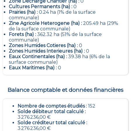
Zone Decharge Chantier (ha) :
0
Cultures Permanents (ha) :
0
Prairies (ha) :
0.24 ha (1% de la surface
communale)
Zine Agricole Heterogene (ha) :
205.49 ha (29%
de la surface communale)
Forets (ha) :
362.32 ha (51% de la surface
communale)
Zones Humides Cotieres (ha) :
0
Zones Humides Interieures (ha) :
0
Eaux Continentales (ha) :
39.38 ha (6% de la
surface communale)
Eaux Maritimes (ha) :
0
Balance comptable et données financières
Nombre de comptes étudiés :
152
Solde débiteur total calculé :
3 276 236,00 €
Solde créditeur total calculé :
3 276 236,00 €