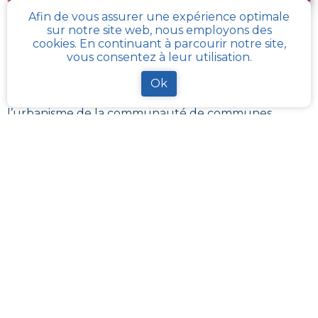
Afin de vous assurer une expérience optimale
sur notre site web, nous employons des
Comment obtenir gratuitement le Règlement
cookies. En continuant à parcourir notre site,
d’Urbanisme ou PLU de
Allas-les-mines
?
vous consentez à leur utilisation.
Ok
Le
PLU est disponible gratuitement
dans la mairie de
votre commune, ou auprès des services de
l’urbanisme de la communauté de communes
référentes.
Il revient à ces administrations de maintenir à jour les
différents documents du PLUI ou du PLUI que sont :
les plans et les règlements et annexes. Pour certains
d’entres eux, ils sont transposés sur le
géoportail de
l’urbanisme
La solution la plus simple reste
cadastre-plu.fr
ou
mon-cadastre.fr
. Grâce à ces plateformes 100%
gratuites, téléchargez en quelques clics votre fiche
PLU reprenant les informations de la parcelle qui
vous intéresse
.
La plateforme
Urbanease
propose un accès interactif
simplifié à tous les règlements d’urbanisme en
France mais réservé uniquement aux professionnels