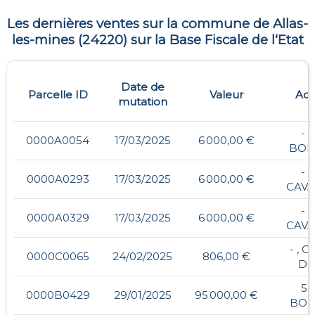
Les dernières ventes sur la commune de
Allas-
les-mines
(
24220
) sur la Base Fiscale de l‘Etat
Date de
Parcelle ID
Valeur
Adr
mutation
- ,
0000A0054
17/03/2025
6 000,00 €
BOR
- ,
0000A0293
17/03/2025
6 000,00 €
CAV
- ,
0000A0329
17/03/2025
6 000,00 €
CAV
- , 
0000C0065
24/02/2025
806,00 €
DU
56
0000B0429
29/01/2025
95 000,00 €
BOU