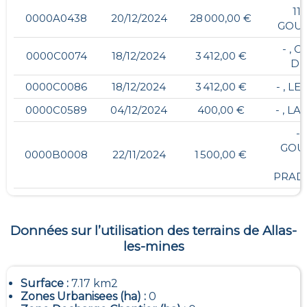
11,
0000A0438
20/12/2024
28 000,00 €
GOU
- , 
0000C0074
18/12/2024
3 412,00 €
DU
0000C0086
18/12/2024
3 412,00 €
- , LE
0000C0589
04/12/2024
400,00 €
- , L
- 
GOU
0000B0008
22/11/2024
1 500,00 €
PRAD
Données sur l’utilisation des terrains de
Allas-
les-mines
Surface :
7.17 km2
Zones Urbanisees (ha) :
0