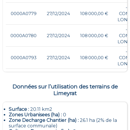
- ,
0000A0779
27/12/2024
108 000,00 €
COM
LON
- ,
0000A0780
27/12/2024
108 000,00 €
COM
LON
- ,
0000A0793
27/12/2024
108 000,00 €
COM
LON
Données sur l’utilisation des terrains de
Limeyrat
Surface :
20.11 km2
Zones Urbanisees (ha) :
0
Zone Decharge Chantier (ha) :
26.1 ha (2% de la
surface communale)