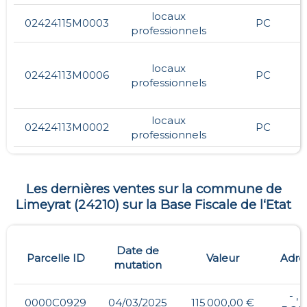
locaux
02424115M0003
PC
professionnels
locaux
02424113M0006
PC
professionnels
locaux
02424113M0002
PC
professionnels
Les dernières ventes sur la commune de
Limeyrat
(
24210
) sur la Base Fiscale de l‘Etat
Date de
Parcelle ID
Valeur
Adre
mutation
- , 
0000C0929
04/03/2025
115 000,00 €