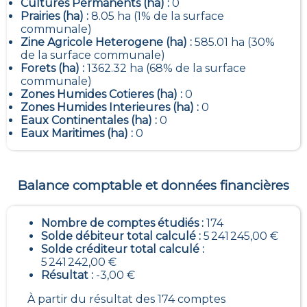
Cultures Permanents (ha) :
0
Prairies (ha) :
8.05 ha (1% de la surface
communale)
Zine Agricole Heterogene (ha) :
585.01 ha (30%
de la surface communale)
Forets (ha) :
1362.32 ha (68% de la surface
communale)
Zones Humides Cotieres (ha) :
0
Zones Humides Interieures (ha) :
0
Eaux Continentales (ha) :
0
Eaux Maritimes (ha) :
0
Balance comptable et données financières
Nombre de comptes étudiés :
174
Solde débiteur total calculé :
5 241 245,00 €
Solde créditeur total calculé :
5 241 242,00 €
Résultat :
-3,00 €
À partir du résultat des 174 comptes