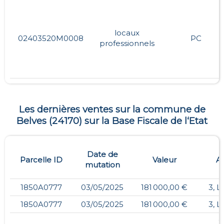
locaux
02403520M0008
PC
professionnels
Les dernières ventes sur la commune de
Belves
(
24170
) sur la Base Fiscale de l‘Etat
Date de
Parcelle ID
Valeur
A
mutation
1850A0777
03/05/2025
181 000,00 €
3, 
1850A0777
03/05/2025
181 000,00 €
3, 
9