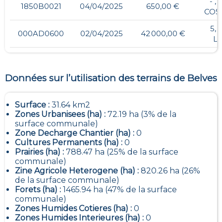
- ,
1850B0021
04/04/2025
650,00 €
COS
5,
000AD0600
02/04/2025
42 000,00 €
L
Données sur l’utilisation des terrains de
Belves
Surface :
31.64 km2
Zones Urbanisees (ha) :
72.19 ha (3% de la
surface communale)
Zone Decharge Chantier (ha) :
0
Cultures Permanents (ha) :
0
Prairies (ha) :
788.47 ha (25% de la surface
communale)
Zine Agricole Heterogene (ha) :
820.26 ha (26%
de la surface communale)
Forets (ha) :
1465.94 ha (47% de la surface
communale)
Zones Humides Cotieres (ha) :
0
Zones Humides Interieures (ha) :
0