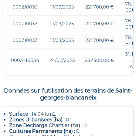
78, 
000ZI0033
17/03/2025
221 700,00 €
ECU
78, 
000ZI0033
17/03/2025
221 700,00 €
ECU
78, 
000ZI0033
17/03/2025
221 700,00 €
ECU
31, 
000AH0034
24/02/2025
232 500,00 €
A
JA
Données sur l’utilisation des terrains de
Saint-
georges-blancaneix
Surface :
14.04 km2
Zones Urbanisees (ha) :
0
Zone Decharge Chantier (ha) :
0
Cultures Permanents (ha) :
0