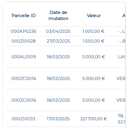
Date de
Parcelle ID
Valeur
Ad
mutation
000AP0236
03/04/2025
1 000,00 €
- , 
000ZI0028
27/03/2025
1 500,00 €
- , 
000AL0109
18/03/2025
5 000,00 €
LAU
000ZC0016
18/03/2025
5 000,00 €
VER
000ZC0016
18/03/2025
5 000,00 €
VER
78, 
000ZI0033
17/03/2025
221 700,00 €
ECU