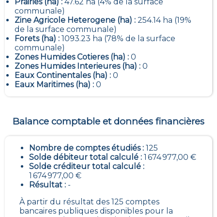
Prairies (ha) :
47.62 ha (4% de la surface
communale)
Zine Agricole Heterogene (ha) :
254.14 ha (19%
de la surface communale)
Forets (ha) :
1093.23 ha (78% de la surface
communale)
Zones Humides Cotieres (ha) :
0
Zones Humides Interieures (ha) :
0
Eaux Continentales (ha) :
0
Eaux Maritimes (ha) :
0
Balance comptable et données financières
Nombre de comptes étudiés :
125
Solde débiteur total calculé :
1 674 977,00 €
Solde créditeur total calculé :
1 674 977,00 €
Résultat :
-
À partir du résultat des 125 comptes
bancaires publiques disponibles pour la