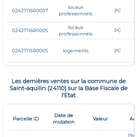
locaux
02437116R0007
PC
professionnels
locaux
02437116R0005
PC
professionnels
02437115R0005
logements
PC
Les dernières ventes sur la commune de
Saint-aquilin
(
24110
) sur la Base Fiscale de
l‘Etat
Date de
Parcelle ID
Valeur
Ad
mutation
194