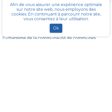
Afin de vous assurer une expérience optimale
sur notre site web, nous employons des
Comment obtenir gratuitement le Règlement
cookies. En continuant à parcourir notre site,
d’Urbanisme ou PLU de
Saint-aquilin
?
vous consentez à leur utilisation.
Ok
Le
PLU est disponible gratuitement
dans la mairie de
votre commune, ou auprès des services de
l’urbanisme de la communauté de communes
référentes.
Il revient à ces administrations de maintenir à jour les
différents documents du PLUI ou du PLUI que sont :
les plans et les règlements et annexes. Pour certains
d’entres eux, ils sont transposés sur le
géoportail de
l’urbanisme
La solution la plus simple reste
cadastre-plu.fr
ou
mon-cadastre.fr
. Grâce à ces plateformes 100%
gratuites, téléchargez en quelques clics votre fiche
PLU reprenant les informations de la parcelle qui
vous intéresse
.
La plateforme
Urbanease
propose un accès interactif
simplifié à tous les règlements d’urbanisme en
France mais réservé uniquement aux professionnels