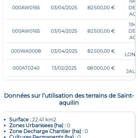
194
000AW0165
03/04/2025
82 500,00 €
DE 
AQ
194
000AW0165
03/04/2025
82 500,00 €
DE 
AQ
000WA0008
03/04/2025
82 500,00 €
LON
000AT0240
13/02/2025
68 000,00 €
JAU
Données sur l’utilisation des terrains de
Saint-
aquilin
Surface :
22.41 km2
Zones Urbanisees (ha) :
0
Zone Decharge Chantier (ha) :
0
Cultures Permanents (ha) :
0