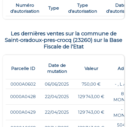
Numéro
Type
Date
Type
d’autorisation
d’autorisation
d’autorisa
Les dernières ventes sur la commune de
Saint-oradoux-pres-crocq
(
23260
) sur la Base
Fiscale de l‘Etat
Date de
Parcelle ID
Valeur
Adr
mutation
0000A0602
06/06/2025
750,00 €
- , L
8,
0000A0428
22/04/2025
129 743,00 €
MONT
- ,
0000A0429
22/04/2025
129 743,00 €
MONT
5048