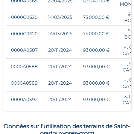
0000A0668
22/04/2025
129 743,00 €
MONT
9,
0000C0620
14/03/2025
75 000,00 €
BO
9,
0000C0620
14/03/2025
75 000,00 €
BO
- , 
0000A0587
20/11/2024
93 000,00 €
CAN
- , 
0000A0588
20/11/2024
93 000,00 €
CAN
- , 
0000A0589
20/11/2024
93 000,00 €
CAN
3, 
0000A0592
20/11/2024
93 000,00 €
CAN
Données sur l’utilisation des terrains de
Saint-
oradoux-pres-crocq