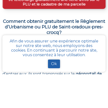
PLU et le cadastre de ma parcelle
Comment obtenir gratuitement le Règlement
d’Urbanisme ou PLU de
Saint-oradoux-pres-
crocq
?
Afin de vous assurer une expérience optimale
Le
PLU est disponible gratuitement
dans la mairie de
sur notre site web, nous employons des
votre commune, ou auprès des services de
cookies. En continuant à parcourir notre site,
l’urbanisme de la communauté de communes
vous consentez à leur utilisation.
référentes.
Il revient à ces administrations de maintenir à jour les
Ok
différents documents du PLUI ou du PLUI que sont :
les plans et les règlements et annexes. Pour certains
d’entres eux, ils sont transposés sur le
géoportail de
l’urbanisme
La solution la plus simple reste
cadastre-plu.fr
ou
mon-cadastre.fr
. Grâce à ces plateformes 100%
gratuites, téléchargez en quelques clics votre fiche
PLU reprenant les informations de la parcelle qui
vous intéresse
.