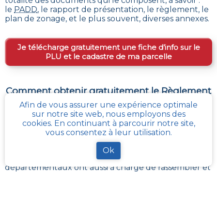
totalité des documents qui le composent, à savoir :
le
PADD
, le rapport de présentation, le règlement, le
plan de zonage, et le plus souvent, diverses annexes.
Je télécharge gratuitement une fiche d’info sur le
PLU et le cadastre de ma parcelle
Comment obtenir gratuitement le Règlement
d’Urbanisme ou PLU de
Feniers
?
Afin de vous assurer une expérience optimale
sur notre site web, nous employons des
Pour
obtenir le PLU gratuitement
,
il faut s’adresser
cookies. En continuant à parcourir notre site,
aux services d'urbanisme de la mairie de la commune
vous consentez à leur utilisation.
ou de l’intercommunalité Chaque commune
française a pour charge de tenir à jour et à disposition
Ok
du publique, le PLU de son territoire. Les services
départementaux ont aussi à charge de rassembler et
contrôler la bonne mise à jour de ces documents
d’urbanisme et de s’assurer de leur bonne
transmission au :
géoportail de l’urbanisme
cadastre-plu.fr
vous propose de recevoir,
gratuitement et directement par e-mail, une fiche