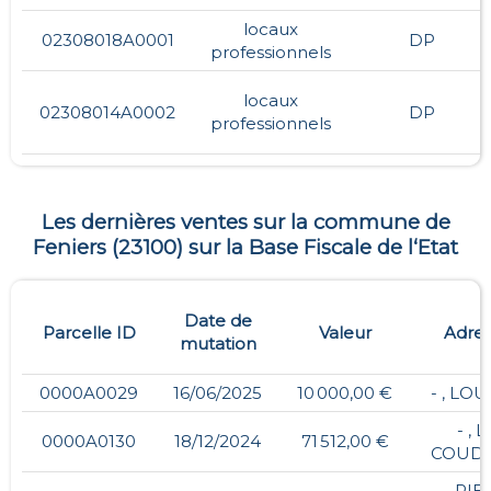
locaux
02308018A0001
DP
professionnels
locaux
02308014A0002
DP
professionnels
Les dernières ventes sur la commune de
Feniers
(
23100
) sur la Base Fiscale de l‘Etat
Date de
Parcelle ID
Valeur
Adre
mutation
0000A0029
16/06/2025
10 000,00 €
- , LO
- , L
0000A0130
18/12/2024
71 512,00 €
COUDI
- , PI