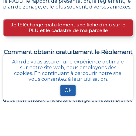
le
PADD
, le rapport de présentation, le règlement, le
plan de zonage, et le plus souvent, diverses annexes.
Je télécharge gratuitement une fiche d’info sur le
PLU et le cadastre de ma parcelle
Comment obtenir gratuitement le Règlement
d’Urbanisme ou PLU de
Arfeuilles
?
Afin de vous assurer une expérience optimale
sur notre site web, nous employons des
Pour
obtenir le PLU gratuitement
,
il faut s’adresser
cookies. En continuant à parcourir notre site,
aux services d'urbanisme de la mairie de la commune
vous consentez à leur utilisation.
ou de l’intercommunalité Chaque commune
française a pour charge de tenir à jour et à disposition
Ok
du publique, le PLU de son territoire. Les services
départementaux ont aussi à charge de rassembler et
contrôler la bonne mise à jour de ces documents
d’urbanisme et de s’assurer de leur bonne
transmission au :
géoportail de l’urbanisme
cadastre-plu.fr
vous propose de recevoir,
gratuitement et directement par e-mail, une fiche
PLU et cadastre avec les informations pertinentes sur