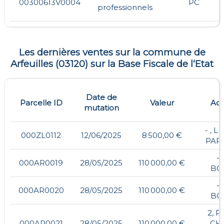
00300613V0004
PC
professionnels
Les dernières ventes sur la commune de
Arfeuilles
(
03120
) sur la Base Fiscale de l‘Etat
Date de
Parcelle ID
Valeur
Adr
mutation
- , L
000ZL0112
12/06/2025
8 500,00 €
PAR
- 
000AR0019
28/05/2025
110 000,00 €
BO
- 
000AR0020
28/05/2025
110 000,00 €
BO
2, R
000AR0021
28/05/2025
110 000,00 €
CH