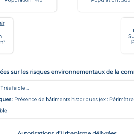
Population : 419
Population : 389
ir
m
Su
km²
P
es sur les risques environnementaux de la c
- Très faible ...
iques
:
Présence de bâtiments historiques (ex : Périmètr
ble
:
Autorisations d’Urbanisme délivrées