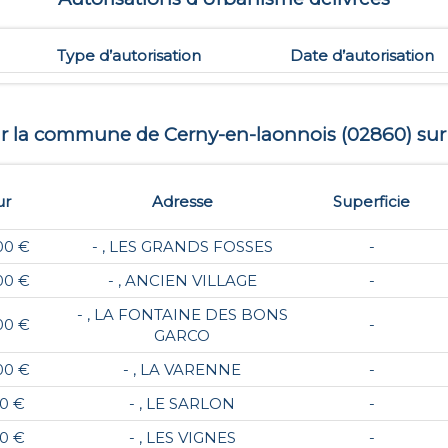
Type d’autorisation
Date d’autorisation
sur la commune de
Cerny-en-laonnois
(
02860
) sur
ur
Adresse
Superficie
00 €
- , LES GRANDS FOSSES
-
00 €
- , ANCIEN VILLAGE
-
- , LA FONTAINE DES BONS
00 €
-
GARCO
00 €
- , LA VARENNE
-
00 €
- , LE SARLON
-
00 €
- , LES VIGNES
-