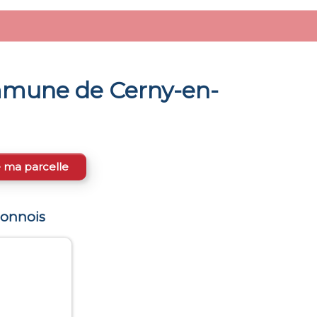
ommune de
Cerny-en-
e ma parcelle
aonnois