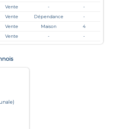
Vente
-
-
Vente
Dépendance
-
Vente
Maison
4
Vente
-
-
nnois
unale)