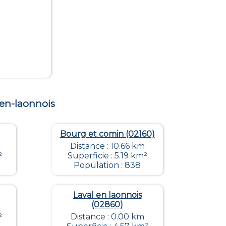
en-laonnois
Bourg et comin (02160)
Distance : 10.66 km
²
Superficie : 5.19 km²
Population : 838
Laval en laonnois
(02860)
²
Distance : 0.00 km