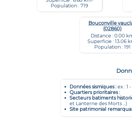
Superficie : 6.68 km²
Population : 719
Bouconville vaucla
(02860)
Distance : 0.00 k
Superficie : 13.06 
Population : 191
Donné
Données sismiques
:
ex : 1 
Quartiers prioritaires
:
Secteurs batiments histor
et Lanterne des Morts ...)
Site patrimonial remarqua