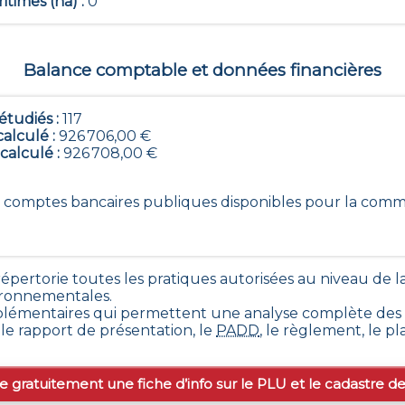
itimes (ha) :
0
Balance comptable et données financières
tudiés :
117
calculé :
926 706,00 €
 calculé :
926 708,00 €
117 comptes bancaires publiques disponibles pour la co
pertorie toutes les pratiques autorisées au niveau de
ironnementales.
lémentaires qui permettent une analyse complète des di
e rapport de présentation, le
PADD
, le règlement, le 
e gratuitement une fiche d’info sur le PLU et le cadastre d