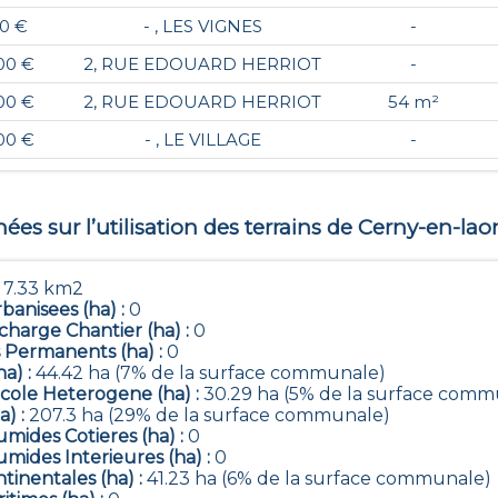
00 €
- , LES VIGNES
-
00 €
2, RUE EDOUARD HERRIOT
-
00 €
2, RUE EDOUARD HERRIOT
54 m²
00 €
- , LE VILLAGE
-
es sur l’utilisation des terrains de
Cerny-en-lao
:
7.33 km2
banisees (ha) :
0
harge Chantier (ha) :
0
 Permanents (ha) :
0
ha) :
44.42 ha (7% de la surface communale)
icole Heterogene (ha) :
30.29 ha (5% de la surface comm
a) :
207.3 ha (29% de la surface communale)
mides Cotieres (ha) :
0
mides Interieures (ha) :
0
tinentales (ha) :
41.23 ha (6% de la surface communale)